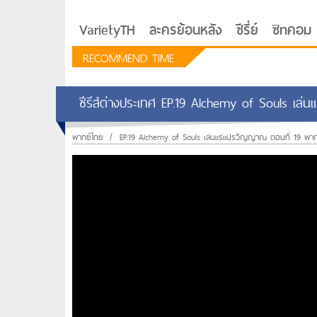
VarietyTH
ละครย้อนหลัง
ซีรี่ย์
ซิทคอม
RECOMMEND TIME
ซีรีส์ต่างประเทศ EP.19 Alchemy of Souls เล
พากย์ไทย
/
EP.19 Alchemy of Souls เล่นแร่แปรวิญญาณ ตอนที่ 19 พาก
รักอยู่ประตูถัดไป
ซีรีย์เกาหลี Love Next D