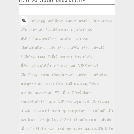
คลิป 20 อันดับ ประจำสัปดาห์
เพลิงบุญ
สามีตีตรา
สงครามนางฟ้า
วิมานเมขลา
ลิขิตแห่งจันทร์
ร้อยเล่ห์มารยา
มธุรสโลกันตร์
ปรปักษ์จำนน พากย์ไทย
ทะเลไฟ
กรงกรรม
เสือตัดสิงห์ลิงหลอกเจ้า
เจ้าสาวแก้ขัด
เจ้าสาวบ้านไร่
รักนี้เจ้านายจอง
รักนี้เจ้านายจอง
รักนะเป็ดโง่
พี่ว้ากคะรักหนูได้มั้ย
คลับฟรายเดย์
VIP รักซ่อนชู้
Club Friday
ออกแบบรักฉบับพิเศษ
วุ่นรักทายาทพันล้าน
พระพุทธเจ้ามหาศาสดาโลก
ทงอี จอมนางคู่บัลลังก์
ดาบพิฆาตกลางหิมะ
ชีวิตเพื่อชาติ รักนี้เพื่อเธอ
จอมราชันบัลลังก์อมตะ
VIP รักซ่อนชู้ เกาหลี
เสือชะนีเก้ง
เป็นต่อ
หกฉากครับจารย์
สุภาพบุรุษสุดซอย
ระเบิดเถิดเทิง
ตลก 6 ฉาก
3 หนุ่ม 3 มุม x2 2021
เลือดมังกร แรด
เป็นต่อ
เนื้อคู่ The Final Answer
เชฟกระทะเหล็ก
สงครามชีวิตโอชิน