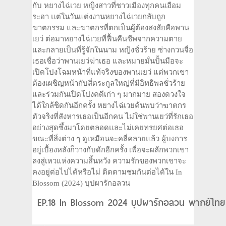
กับ หยางไฉ่เวย หญิงสาวที่ชาวเมืองทุกคนเอือม
ระอา แต่ในวันแต่งงานหยางไฉ่เวยกลับถูก
ฆาตกรรม และฆาตกรที่ตกเป็นผู้ต้องสงสัยคือพาน
เยว่ ต่อมาหยางไฉ่เวยที่ฟื้นคืนชีพจากความตาย
และกลายเป็นที่รู้จักในนาม หญิงชั่วร้าย ซ่างกวนจื่อ
เธอเชื่อว่าพานเยว่ฆ่าเธอ และหมายมั่นปั้นมือจะ
เปิดโปงโฉมหน้าที่แท้จริงของพานเยว่ แต่พวกเขา
ต้องเผชิญหน้ากับสี่ตระกูลใหญ่ที่มีอิทธิพลชั่วร้าย
และร่วมกันเปิดโปงคดีเก่า ๆ มากมาย สองดวงใจ
ได้ใกล้ชิดกันอีกครั้ง หยางไฉ่เวยค้นพบว่าฆาตกร
ตัวจริงที่สังหารเธอเป็นอีกคน ไม่ใช่พานเยว่ที่รักเธอ
อย่างสุดซึ้งมาโดยตลอดและไม่เคยทรยศต่อเธอ
ขณะที่สิ่งต่าง ๆ ดูเหมือนจะคลี่คลายแล้ว ผู้บงการ
อยู่เบื้องหลังก็วางกับดักอีกครั้ง เพื่อจะผลักพวกเขา
ลงสู่เหวแห่งความสิ้นหวัง ความรักของพวกเขาจะ
คงอยู่ต่อไปได้หรือไม่ ติดตามชมกันต่อได้ใน In
Blossom (2024) บุปผารักอลวน
EP.18 In Blossom 2024 บุปผารักอลวน พากย์ไทย 