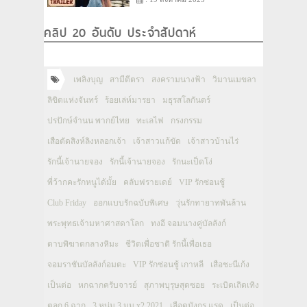
คลิป 20 อันดับ ประจำสัปดาห์
เพลิงบุญ
สามีตีตรา
สงครามนางฟ้า
วิมานเมขลา
ลิขิตแห่งจันทร์
ร้อยเล่ห์มารยา
มธุรสโลกันตร์
ปรปักษ์จำนน พากย์ไทย
ทะเลไฟ
กรงกรรม
เสือตัดสิงห์ลิงหลอกเจ้า
เจ้าสาวแก้ขัด
เจ้าสาวบ้านไร่
รักนี้เจ้านายจอง
รักนี้เจ้านายจอง
รักนะเป็ดโง่
พี่ว้ากคะรักหนูได้มั้ย
คลับฟรายเดย์
VIP รักซ่อนชู้
Club Friday
ออกแบบรักฉบับพิเศษ
วุ่นรักทายาทพันล้าน
พระพุทธเจ้ามหาศาสดาโลก
ทงอี จอมนางคู่บัลลังก์
ดาบพิฆาตกลางหิมะ
ชีวิตเพื่อชาติ รักนี้เพื่อเธอ
จอมราชันบัลลังก์อมตะ
VIP รักซ่อนชู้ เกาหลี
เสือชะนีเก้ง
เป็นต่อ
หกฉากครับจารย์
สุภาพบุรุษสุดซอย
ระเบิดเถิดเทิง
ตลก 6 ฉาก
3 หนุ่ม 3 มุม x2 2021
เลือดมังกร แรด
เป็นต่อ