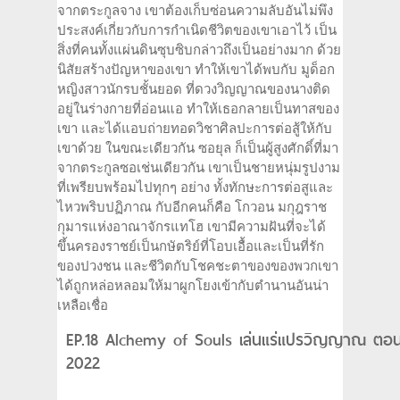
จากตระกูลจาง เขาต้องเก็บซ่อนความลับอันไม่พึง
ประสงค์เกี่ยวกับการกำเนิดชีวิตของเขาเอาไว้ เป็น
สิ่งที่คนทั้งแผ่นดินซุบซิบกล่าวถึงเป็นอย่างมาก ด้วย
นิสัยสร้างปัญหาของเขา ทำให้เขาได้พบกับ มูด็อก
หญิงสาวนักรบชั้นยอด ที่ดวงวิญญาณของนางติด
อยู่ในร่างกายที่อ่อนแอ ทำให้เธอกลายเป็นทาสของ
เขา และได้แอบถ่ายทอดวิชาศิลปะการต่อสู้ให้กับ
เขาด้วย ในขณะเดียวกัน ซอยุล ก็เป็นผู้สูงศักดิ์ที่มา
จากตระกูลซอเช่นเดียวกัน เขาเป็นชายหนุ่มรูปงาม
ที่เพรียบพร้อมไปทุกๆ อย่าง ทั้งทักษะการต่อสูและ
ไหวพริบปฏิภาณ กับอีกคนก็คือ โกวอน มกุฎราช
กุมารแห่งอาณาจักรแทโฮ เขามีความฝันที่จะได้
ขึ้นครองราชย์เป็นกษัตริย์ที่โอบเอื้อและเป็นที่รัก
ของปวงชน และชีวิตกับโชคชะตาของของพวกเขา
ได้ถูกหล่อหลอมให้มาผูกโยงเข้ากับตำนานอันน่า
เหลือเชื่อ
EP.18 Alchemy of Souls เล่นแร่แปรวิญญาณ ตอนท
2022