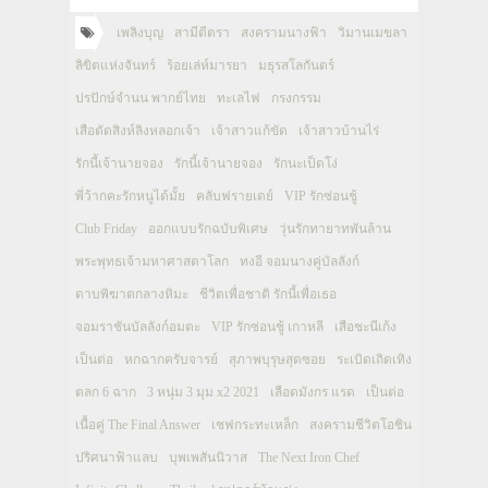
เพลิงบุญ
สามีตีตรา
สงครามนางฟ้า
วิมานเมขลา
ลิขิตแห่งจันทร์
ร้อยเล่ห์มารยา
มธุรสโลกันตร์
ปรปักษ์จำนน พากย์ไทย
ทะเลไฟ
กรงกรรม
เสือตัดสิงห์ลิงหลอกเจ้า
เจ้าสาวแก้ขัด
เจ้าสาวบ้านไร่
รักนี้เจ้านายจอง
รักนี้เจ้านายจอง
รักนะเป็ดโง่
พี่ว้ากคะรักหนูได้มั้ย
คลับฟรายเดย์
VIP รักซ่อนชู้
Club Friday
ออกแบบรักฉบับพิเศษ
วุ่นรักทายาทพันล้าน
พระพุทธเจ้ามหาศาสดาโลก
ทงอี จอมนางคู่บัลลังก์
ดาบพิฆาตกลางหิมะ
ชีวิตเพื่อชาติ รักนี้เพื่อเธอ
จอมราชันบัลลังก์อมตะ
VIP รักซ่อนชู้ เกาหลี
เสือชะนีเก้ง
เป็นต่อ
หกฉากครับจารย์
สุภาพบุรุษสุดซอย
ระเบิดเถิดเทิง
ตลก 6 ฉาก
3 หนุ่ม 3 มุม x2 2021
เลือดมังกร แรด
เป็นต่อ
เนื้อคู่ The Final Answer
เชฟกระทะเหล็ก
สงครามชีวิตโอชิน
ปริศนาฟ้าแลบ
บุพเพสันนิวาส
The Next Iron Chef