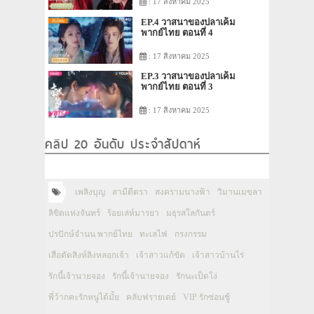
: 17 สิงหาคม 2025
EP.4 วาสนาของปลาเค็ม
พากย์ไทย ตอนที่ 4
: 17 สิงหาคม 2025
EP.3 วาสนาของปลาเค็ม
พากย์ไทย ตอนที่ 3
: 17 สิงหาคม 2025
คลิป 20 อันดับ ประจำสัปดาห์
เพลิงบุญ
สามีตีตรา
สงครามนางฟ้า
วิมานเมขลา
ลิขิตแห่งจันทร์
ร้อยเล่ห์มารยา
มธุรสโลกันตร์
ปรปักษ์จำนน พากย์ไทย
ทะเลไฟ
กรงกรรม
เสือตัดสิงห์ลิงหลอกเจ้า
เจ้าสาวแก้ขัด
เจ้าสาวบ้านไร่
รักนี้เจ้านายจอง
รักนี้เจ้านายจอง
รักนะเป็ดโง่
พี่ว้ากคะรักหนูได้มั้ย
คลับฟรายเดย์
VIP รักซ่อนชู้