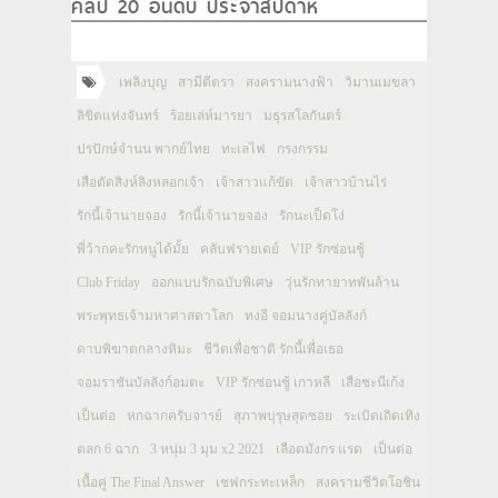
คลิป 20 อันดับ ประจำสัปดาห์
เพลิงบุญ
สามีตีตรา
สงครามนางฟ้า
วิมานเมขลา
ลิขิตแห่งจันทร์
ร้อยเล่ห์มารยา
มธุรสโลกันตร์
ปรปักษ์จำนน พากย์ไทย
ทะเลไฟ
กรงกรรม
เสือตัดสิงห์ลิงหลอกเจ้า
เจ้าสาวแก้ขัด
เจ้าสาวบ้านไร่
รักนี้เจ้านายจอง
รักนี้เจ้านายจอง
รักนะเป็ดโง่
พี่ว้ากคะรักหนูได้มั้ย
คลับฟรายเดย์
VIP รักซ่อนชู้
Club Friday
ออกแบบรักฉบับพิเศษ
วุ่นรักทายาทพันล้าน
พระพุทธเจ้ามหาศาสดาโลก
ทงอี จอมนางคู่บัลลังก์
ดาบพิฆาตกลางหิมะ
ชีวิตเพื่อชาติ รักนี้เพื่อเธอ
จอมราชันบัลลังก์อมตะ
VIP รักซ่อนชู้ เกาหลี
เสือชะนีเก้ง
เป็นต่อ
หกฉากครับจารย์
สุภาพบุรุษสุดซอย
ระเบิดเถิดเทิง
ตลก 6 ฉาก
3 หนุ่ม 3 มุม x2 2021
เลือดมังกร แรด
เป็นต่อ
เนื้อคู่ The Final Answer
เชฟกระทะเหล็ก
สงครามชีวิตโอชิน