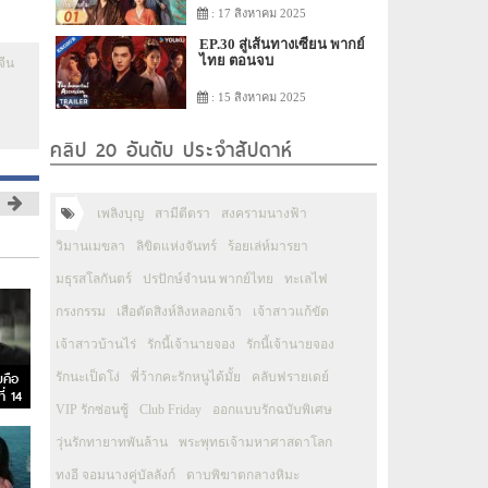
: 17 สิงหาคม 2025
EP.30 สู่เส้นทางเซียน พากย์
ไทย ตอนจบ
์จีน
: 15 สิงหาคม 2025
คลิป 20 อันดับ ประจำสัปดาห์
เพลิงบุญ
สามีตีตรา
สงครามนางฟ้า
วิมานเมขลา
ลิขิตแห่งจันทร์
ร้อยเล่ห์มารยา
มธุรสโลกันตร์
ปรปักษ์จำนน พากย์ไทย
ทะเลไฟ
กรงกรรม
เสือตัดสิงห์ลิงหลอกเจ้า
เจ้าสาวแก้ขัด
เจ้าสาวบ้านไร่
รักนี้เจ้านายจอง
รักนี้เจ้านายจอง
ยคือ
รักนะเป็ดโง่
พี่ว้ากคะรักหนูได้มั้ย
คลับฟรายเดย์
่ 14
VIP รักซ่อนชู้
Club Friday
ออกแบบรักฉบับพิเศษ
วุ่นรักทายาทพันล้าน
พระพุทธเจ้ามหาศาสดาโลก
ทงอี จอมนางคู่บัลลังก์
ดาบพิฆาตกลางหิมะ