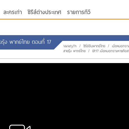
ละครเก่า
ซีรีส์ต่างประเทศ
รายการทีวี
ยรุ้ง พากย์ไทย ตอนที่ 17
VarietyTh
/
ซีรี่ย์จีนพากย์ไทย
/
เมื่อหมอกจา
สายรุ้ง พากย์ไทย
/
EP.17 เมื่อหมอกจางหายคือสา
oor ซับไทย