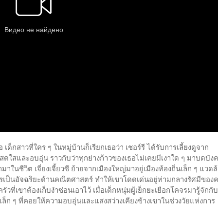
 เด็กสาวที่ใคร ๆ ในหมู่บ้านก็เรียกเธอว่า เชอร์รี ได้รับการเลี้ยงดูจาก
างสดใสและอบอุ่น ราวกับว่าทุกย่างก้าวของเธอไม่เคยมีเงาใด ๆ มาบดบัง
้ามาในชีวิต เจี่ยงเจี้ยวซี ย้ายจากเมืองใหญ่มาอยู่เมืองท้องถิ่นเล็ก ๆ แวดล
ารเป็นอัจฉริยะด้านคณิตศาสตร์ ทำให้เขาโดดเด่นอยู่ท่ามกลางรัศมีของ
ี่เขาต้องเก็บงำซ่อนเอาไว้ เมื่อเด็กหนุ่มผู้เย็กยะเยือกโคจรมารู้จักกับ
ล็ก ๆ ที่คอยให้ความอบอุ่นและแสงสว่างเคียงข้างเขาในช่วงวัยแห่งการ