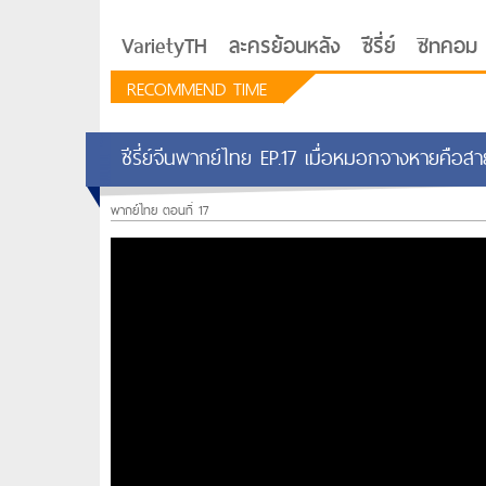
VarietyTH
ละครย้อนหลัง
ซีรี่ย์
ซิทคอม
RECOMMEND TIME
ซีรี่ย์จีนพากย์ไทย EP.17 เมื่อหมอกจางหายคือสา
พากย์ไทย ตอนที่ 17
รักอยู่ประตูถัดไป
ซีรีย์เกาหลี Love Next D