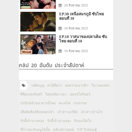
: 20 สิงหาคม 2025
EP.30 เหนือสมรภูมิ ซับไทย
ตอนที่ 30
: 19 สิงหาคม 2025
EP.10 วาสนาของปลาเค็ม ซับ
ไทย ตอนที่ 10
: 19 สิงหาคม 2025
คลิป 20 อันดับ ประจำสัปดาห์
เพลิงบุญ
สามีตีตรา
สงครามนางฟ้า
วิมานเมขลา
ลิขิตแห่งจันทร์
ร้อยเล่ห์มารยา
มธุรสโลกันตร์
ปรปักษ์จำนน พากย์ไทย
ทะเลไฟ
กรงกรรม
เสือตัดสิงห์ลิงหลอกเจ้า
เจ้าสาวแก้ขัด
เจ้าสาวบ้านไร่
รักนี้เจ้านายจอง
รักนี้เจ้านายจอง
รักนะเป็ดโง่
พี่ว้ากคะรักหนูได้มั้ย
คลับฟรายเดย์
VIP รักซ่อนชู้