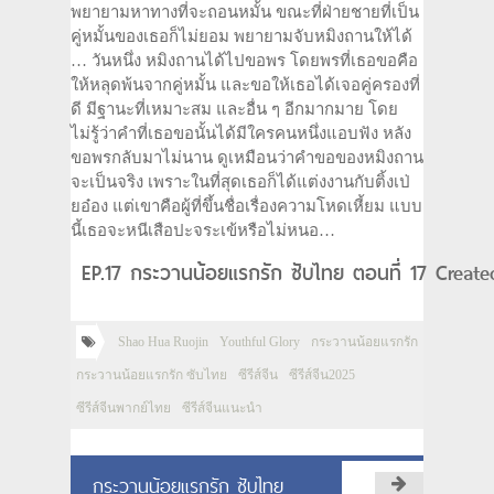
พยายามหาทางที่จะถอนหมั้น ขณะที่ฝ่ายชายที่เป็น
คู่หมั้นของเธอก็ไม่ยอม พยายามจับหมิงถานให้ได้
… วันหนึ่ง หมิงถานได้ไปขอพร โดยพรที่เธอขอคือ
ให้หลุดพ้นจากคู่หมั้น และขอให้เธอได้เจอคู่ครองที่
ดี มีฐานะที่เหมาะสม และอื่น ๆ อีกมากมาย โดย
ไม่รู้ว่าคำที่เธอขอนั้นได้มีใครคนหนึ่งแอบฟัง หลัง
ขอพรกลับมาไม่นาน ดูเหมือนว่าคำขอของหมิงถาน
จะเป็นจริง เพราะในที่สุดเธอก็ได้แต่งงานกับติ้งเป่
ยอ๋อง แต่เขาคือผู้ที่ขึ้นชื่อเรื่องความโหดเหี้ยม แบบ
นี้เธอจะหนีเสือปะจระเข้หรือไม่หนอ…
EP.17 กระวานน้อยแรกรัก ซับไทย ตอนที่ 17 Creat
Shao Hua Ruojin
Youthful Glory
กระวานน้อยแรกรัก
กระวานน้อยแรกรัก ซับไทย
ซีรีส์จีน
ซีรีส์จีน2025
ซีรีส์จีนพากย์ไทย
ซีรีส์จีนแนะนำ
กระวานน้อยแรกรัก ซับไทย