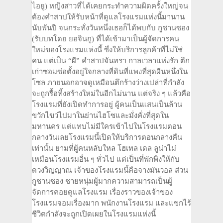
ไอยู) หญิงสาวที่ได้เคยกระทำความผิดครั้งใหญ่จน
ต้องคำสาปให้รับหน้าที่ดูแลโรงแรมแห่งนี้มานาน
นับพันปี จนกระทั่งวันหนึ่งเธอก็ได้พบกับ กูชานซอง
(รับบทโดย ยอจินกู) ที่ได้เข้ามาเป็นผู้จัดการคน
ใหม่ของโรงแรมแห่งนี้ ซึ่งให้บริการลูกค้าที่ไม่ใช่
คน แต่เป็น “ผี” คำสาปจันทรา กาลเวลาแห่งรัก ตึก
เก่าซอมซ่อตั้งอยู่ใจกลางที่ดินที่แพงที่สุดผืนหนึ่งใน
โซล ภายนอกอาจดูเหมือนตึกร้างว่างเปล่าที่กำลัง
จะถูกรื้อทิ้งสร้างใหม่ในอีกไม่นาน แต่จริง ๆ แล้วคือ
โรงแรมที่ยังเปิดทำการอยู่ ผู้คนเป็นแสนเป็นล้าน
ขวักไขว่ไปมาในย่านไฮโซและมั่งคั่งที่สุดใน
มหานคร แต่แทบไม่มีใครเข้าไปในโรงแรมตอน
กลางวันเลยโรงแรมนี้เปิดให้บริการตอนกลางคืน
เท่านั้น ยามที่ผู้คนหลับใหล โฮเทล เดล ลูน่าไม่
เหมือนโรงแรมอื่น ๆ ทั่วไป แต่เป็นที่พักพิงให้กับ
ดวงวิญญาณ เจ้าของโรงแรมนี้คือจางมันวอล ส่วน
กูชานซอง ชายหนุ่มผู้มากความสามารถเป็นผู้
จัดการคอยดูแลโรงแรม เรื่องราวของเจ้าของ
โรงแรมจอมเรื่องมาก พนักงานโรงแรม และแขกไร้
ชีวิตกำลังจะถูกเปิดเผยในโรงแรมแห่งนี้