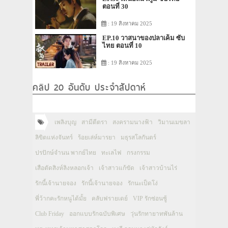
ตอนที่ 30
: 19 สิงหาคม 2025
EP.10 วาสนาของปลาเค็ม ซับ
ไทย ตอนที่ 10
: 19 สิงหาคม 2025
คลิป 20 อันดับ ประจำสัปดาห์
เพลิงบุญ
สามีตีตรา
สงครามนางฟ้า
วิมานเมขลา
ลิขิตแห่งจันทร์
ร้อยเล่ห์มารยา
มธุรสโลกันตร์
ปรปักษ์จำนน พากย์ไทย
ทะเลไฟ
กรงกรรม
เสือตัดสิงห์ลิงหลอกเจ้า
เจ้าสาวแก้ขัด
เจ้าสาวบ้านไร่
รักนี้เจ้านายจอง
รักนี้เจ้านายจอง
รักนะเป็ดโง่
พี่ว้ากคะรักหนูได้มั้ย
คลับฟรายเดย์
VIP รักซ่อนชู้
Club Friday
ออกแบบรักฉบับพิเศษ
วุ่นรักทายาทพันล้าน