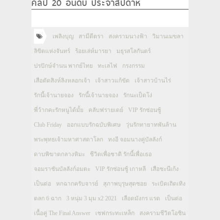
คลิป 20 อันดับ ประจำสัปดาห์
เพลิงบุญ
สามีตีตรา
สงครามนางฟ้า
วิมานเมขลา
ลิขิตแห่งจันทร์
ร้อยเล่ห์มารยา
มธุรสโลกันตร์
ปรปักษ์จำนน พากย์ไทย
ทะเลไฟ
กรงกรรม
เสือตัดสิงห์ลิงหลอกเจ้า
เจ้าสาวแก้ขัด
เจ้าสาวบ้านไร่
รักนี้เจ้านายจอง
รักนี้เจ้านายจอง
รักนะเป็ดโง่
พี่ว้ากคะรักหนูได้มั้ย
คลับฟรายเดย์
VIP รักซ่อนชู้
Club Friday
ออกแบบรักฉบับพิเศษ
วุ่นรักทายาทพันล้าน
พระพุทธเจ้ามหาศาสดาโลก
ทงอี จอมนางคู่บัลลังก์
ดาบพิฆาตกลางหิมะ
ชีวิตเพื่อชาติ รักนี้เพื่อเธอ
จอมราชันบัลลังก์อมตะ
VIP รักซ่อนชู้ เกาหลี
เสือชะนีเก้ง
เป็นต่อ
หกฉากครับจารย์
สุภาพบุรุษสุดซอย
ระเบิดเถิดเทิง
ตลก 6 ฉาก
3 หนุ่ม 3 มุม x2 2021
เลือดมังกร แรด
เป็นต่อ
เนื้อคู่ The Final Answer
เชฟกระทะเหล็ก
สงครามชีวิตโอชิน