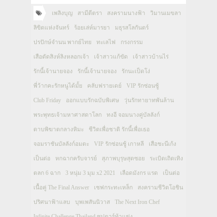
เพลิงบุญ
สามีตีตรา
สงครามนางฟ้า
วิมานเมขลา
ลิขิตแห่งจันทร์
ร้อยเล่ห์มารยา
มธุรสโลกันตร์
ปรปักษ์จำนน พากย์ไทย
ทะเลไฟ
กรงกรรม
เสือตัดสิงห์ลิงหลอกเจ้า
เจ้าสาวแก้ขัด
เจ้าสาวบ้านไร่
รักนี้เจ้านายจอง
รักนี้เจ้านายจอง
รักนะเป็ดโง่
พี่ว้ากคะรักหนูได้มั้ย
คลับฟรายเดย์
VIP รักซ่อนชู้
Club Friday
ออกแบบรักฉบับพิเศษ
วุ่นรักทายาทพันล้าน
พระพุทธเจ้ามหาศาสดาโลก
ทงอี จอมนางคู่บัลลังก์
ดาบพิฆาตกลางหิมะ
ชีวิตเพื่อชาติ รักนี้เพื่อเธอ
จอมราชันบัลลังก์อมตะ
VIP รักซ่อนชู้ เกาหลี
เสือชะนีเก้ง
เป็นต่อ
หกฉากครับจารย์
สุภาพบุรุษสุดซอย
ระเบิดเถิดเทิง
ตลก 6 ฉาก
3 หนุ่ม 3 มุม x2 2021
เลือดมังกร แรด
เป็นต่อ
เนื้อคู่ The Final Answer
เชฟกระทะเหล็ก
สงครามชีวิตโอชิน
ปริศนาฟ้าแลบ
บุพเพสันนิวาส
The Next Iron Chef
Infinite Challenge Thailand ซุปตาร์ท้าแข่ง