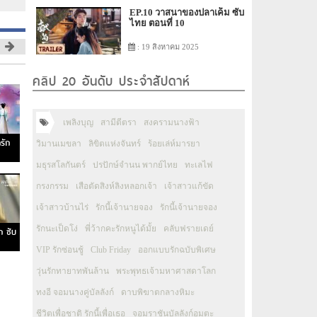
EP.10 วาสนาของปลาเค็ม ซับ
ไทย ตอนที่ 10
: 19 สิงหาคม 2025
คลิป 20 อันดับ ประจำสัปดาห์
เพลิงบุญ
สามีตีตรา
สงครามนางฟ้า
รัก
วิมานเมขลา
ลิขิตแห่งจันทร์
ร้อยเล่ห์มารยา
มธุรสโลกันตร์
ปรปักษ์จำนน พากย์ไทย
ทะเลไฟ
กรงกรรม
เสือตัดสิงห์ลิงหลอกเจ้า
เจ้าสาวแก้ขัด
เจ้าสาวบ้านไร่
รักนี้เจ้านายจอง
รักนี้เจ้านายจอง
รักนะเป็ดโง่
พี่ว้ากคะรักหนูได้มั้ย
คลับฟรายเดย์
ก ซับ
VIP รักซ่อนชู้
Club Friday
ออกแบบรักฉบับพิเศษ
วุ่นรักทายาทพันล้าน
พระพุทธเจ้ามหาศาสดาโลก
ทงอี จอมนางคู่บัลลังก์
ดาบพิฆาตกลางหิมะ
ชีวิตเพื่อชาติ รักนี้เพื่อเธอ
จอมราชันบัลลังก์อมตะ