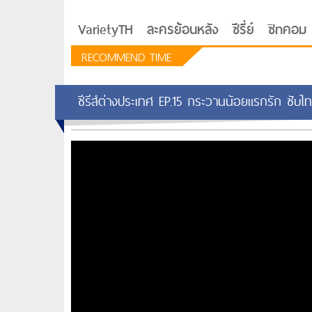
VarietyTH
ละครย้อนหลัง
ซีรี่ย์
ซิทคอม
RECOMMEND TIME
ซีรีส์ต่างประเทศ EP.15 กระวานน้อยแรกรัก ซับไ
รักอยู่ประตูถัดไป
ซีรีย์เกาหลี Love Next D