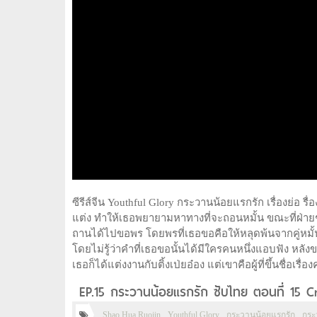
ซีรีส์จีน Youthful Glory กระวานน้อยแรกรัก เรื่องย่อ ร
แต่ง ทำให้เธอพยายามหาทางที่จะถอนหมั้น ขณะที่ฝ่ายชา
ถานได้ไปขอพร โดยพรที่เธอขอคือให้หลุดพ้นจากคู่หมั้น
โดยไม่รู้ว่าคำที่เธอขอนั้นได้มีใครคนหนึ่งแอบฟัง หล
เธอก็ได้แต่งงานกับติ้งเป่ยอ๋อง แต่เขาคือผู้ที่ขึ้นชื่
EP.15 กระวานน้อยแรกรัก ซับไทย ตอนที่ 15 C
Shao Hua Ruojin
Youthful Glory
กระวานน้อยแรกรัก
กระ