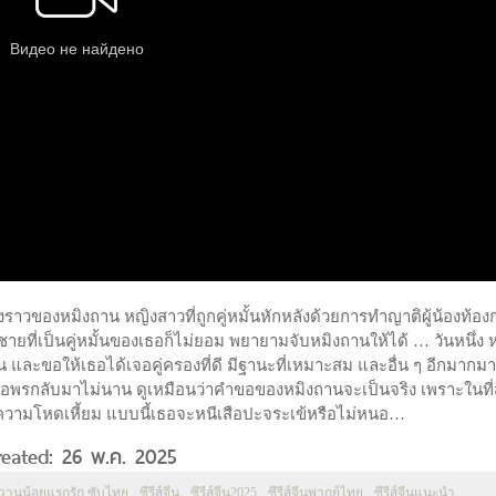
ื่องราวของหมิงถาน หญิงสาวที่ถูกคู่หมั้นหักหลังด้วยการทำญาติผู้น้องท้อง
ยที่เป็นคู่หมั้นของเธอก็ไม่ยอม พยายามจับหมิงถานให้ได้ … วันหนึ่ง ห
 และขอให้เธอได้เจอคู่ครองที่ดี มีฐานะที่เหมาะสม และอื่น ๆ อีกมากม
ังขอพรกลับมาไม่นาน ดูเหมือนว่าคำขอของหมิงถานจะเป็นจริง เพราะในที่
อเรื่องความโหดเหี้ยม แบบนี้เธอจะหนีเสือปะจระเข้หรือไม่หนอ…
reated: 26 พ.ค. 2025
วานน้อยแรกรัก ซับไทย
ซีรีส์จีน
ซีรีส์จีน2025
ซีรีส์จีนพากย์ไทย
ซีรีส์จีนแนะนำ