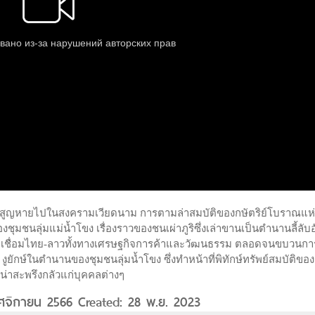
ที่สูญหายไปในสงครามเวียดนาม การตามล่าสมบัติของกษัตริย์โบราณแห่
มชนลุ่มแม่น้ำโขง เรื่องราวของชนเผ่าภูริซึ่งเล่าขานเป็นตำนานลี้ลับอ
่อเชื่อมไทย-ลาวทั้งทางเศรษฐกิจการค้าและวัฒนธรรม ตลอดจนขบวนกา
งูยักษ์ในตำนานของชุมชนลุ่มน้ำโขง ซึ่งทำหน้าที่พิทักษ์ทรัพย์สมบัติขอ
น่าสะพรึงกลัวแก่บุคคลต่างๆ
ฤศจิกายน 2566 Created: 28 พ.ย. 2023