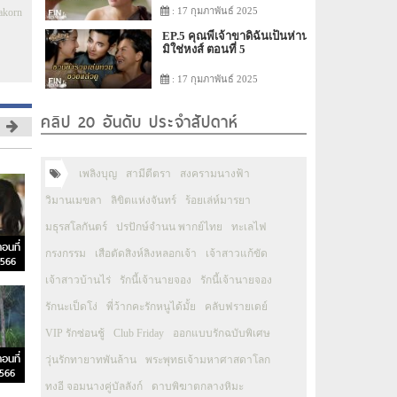
: 17 กุมภาพันธ์ 2025
akorn
EP.5 คุณพี่เจ้าขาดิฉันเป็นห่าน
มิใช่หงส์ ตอนที่ 5
: 17 กุมภาพันธ์ 2025
คลิป 20 อันดับ ประจำสัปดาห์
เพลิงบุญ
สามีตีตรา
สงครามนางฟ้า
วิมานเมขลา
ลิขิตแห่งจันทร์
ร้อยเล่ห์มารยา
มธุรสโลกันตร์
ปรปักษ์จำนน พากย์ไทย
ทะเลไฟ
อนที่
กรงกรรม
เสือตัดสิงห์ลิงหลอกเจ้า
เจ้าสาวแก้ขัด
2566
เจ้าสาวบ้านไร่
รักนี้เจ้านายจอง
รักนี้เจ้านายจอง
รักนะเป็ดโง่
พี่ว้ากคะรักหนูได้มั้ย
คลับฟรายเดย์
VIP รักซ่อนชู้
Club Friday
ออกแบบรักฉบับพิเศษ
อนที่
วุ่นรักทายาทพันล้าน
พระพุทธเจ้ามหาศาสดาโลก
2566
ทงอี จอมนางคู่บัลลังก์
ดาบพิฆาตกลางหิมะ