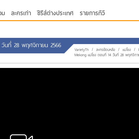
อม
ละครเก่า
ซีรีส์ต่างประเทศ
รายการทีวี
 วันที่ 28 พฤศจิกายน 2566
VarietyTh
/
ละครย้อนหลัง
/
แม่โขง
/
Mekong แม่โขง ตอนที่ 14 วันที่ 28 พฤศจิกา
oor ซับไทย