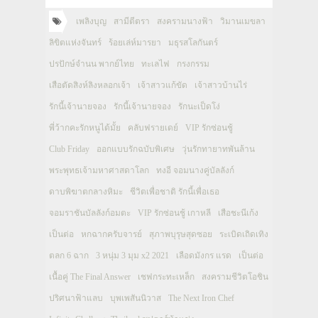
เพลิงบุญ
สามีตีตรา
สงครามนางฟ้า
วิมานเมขลา
ลิขิตแห่งจันทร์
ร้อยเล่ห์มารยา
มธุรสโลกันตร์
ปรปักษ์จำนน พากย์ไทย
ทะเลไฟ
กรงกรรม
เสือตัดสิงห์ลิงหลอกเจ้า
เจ้าสาวแก้ขัด
เจ้าสาวบ้านไร่
รักนี้เจ้านายจอง
รักนี้เจ้านายจอง
รักนะเป็ดโง่
พี่ว้ากคะรักหนูได้มั้ย
คลับฟรายเดย์
VIP รักซ่อนชู้
Club Friday
ออกแบบรักฉบับพิเศษ
วุ่นรักทายาทพันล้าน
พระพุทธเจ้ามหาศาสดาโลก
ทงอี จอมนางคู่บัลลังก์
ดาบพิฆาตกลางหิมะ
ชีวิตเพื่อชาติ รักนี้เพื่อเธอ
จอมราชันบัลลังก์อมตะ
VIP รักซ่อนชู้ เกาหลี
เสือชะนีเก้ง
เป็นต่อ
หกฉากครับจารย์
สุภาพบุรุษสุดซอย
ระเบิดเถิดเทิง
ตลก 6 ฉาก
3 หนุ่ม 3 มุม x2 2021
เลือดมังกร แรด
เป็นต่อ
เนื้อคู่ The Final Answer
เชฟกระทะเหล็ก
สงครามชีวิตโอชิน
ปริศนาฟ้าแลบ
บุพเพสันนิวาส
The Next Iron Chef