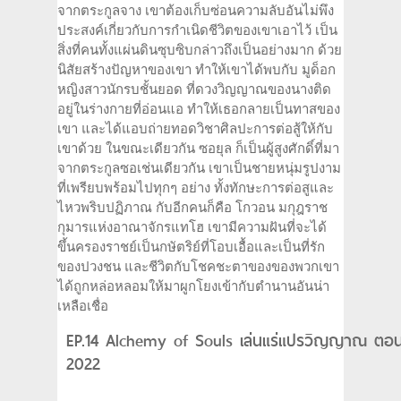
จากตระกูลจาง เขาต้องเก็บซ่อนความลับอันไม่พึง
ประสงค์เกี่ยวกับการกำเนิดชีวิตของเขาเอาไว้ เป็น
สิ่งที่คนทั้งแผ่นดินซุบซิบกล่าวถึงเป็นอย่างมาก ด้วย
นิสัยสร้างปัญหาของเขา ทำให้เขาได้พบกับ มูด็อก
หญิงสาวนักรบชั้นยอด ที่ดวงวิญญาณของนางติด
อยู่ในร่างกายที่อ่อนแอ ทำให้เธอกลายเป็นทาสของ
เขา และได้แอบถ่ายทอดวิชาศิลปะการต่อสู้ให้กับ
เขาด้วย ในขณะเดียวกัน ซอยุล ก็เป็นผู้สูงศักดิ์ที่มา
จากตระกูลซอเช่นเดียวกัน เขาเป็นชายหนุ่มรูปงาม
ที่เพรียบพร้อมไปทุกๆ อย่าง ทั้งทักษะการต่อสูและ
ไหวพริบปฏิภาณ กับอีกคนก็คือ โกวอน มกุฎราช
กุมารแห่งอาณาจักรแทโฮ เขามีความฝันที่จะได้
ขึ้นครองราชย์เป็นกษัตริย์ที่โอบเอื้อและเป็นที่รัก
ของปวงชน และชีวิตกับโชคชะตาของของพวกเขา
ได้ถูกหล่อหลอมให้มาผูกโยงเข้ากับตำนานอันน่า
เหลือเชื่อ
EP.14 Alchemy of Souls เล่นแร่แปรวิญญาณ ตอนท
2022