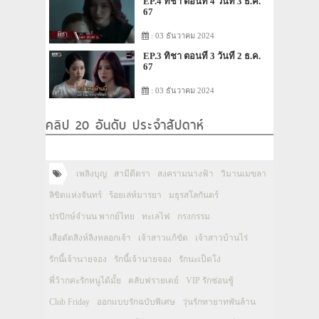
EP.4 ทิชา ตอนที่ 4 วันที่ 3 ธ.ค.
67
: 03 ธันวาคม 2024
EP.3 ทิชา ตอนที่ 3 วันที่ 2 ธ.ค.
67
: 03 ธันวาคม 2024
คลิป 20 อันดับ ประจำสัปดาห์
เพลิงบุญ
สามีตีตรา
สงครามนางฟ้า
วิมานเมขลา
ลิขิตแห่งจันทร์
ร้อยเล่ห์มารยา
มธุรสโลกันตร์
ปรปักษ์จำนน พากย์ไทย
ทะเลไฟ
กรงกรรม
เสือตัดสิงห์ลิงหลอกเจ้า
เจ้าสาวแก้ขัด
เจ้าสาวบ้านไร่
รักนี้เจ้านายจอง
รักนี้เจ้านายจอง
รักนะเป็ดโง่
พี่ว้ากคะรักหนูได้มั้ย
คลับฟรายเดย์
VIP รักซ่อนชู้
Club Friday
ออกแบบรักฉบับพิเศษ
วุ่นรักทายาทพันล้าน