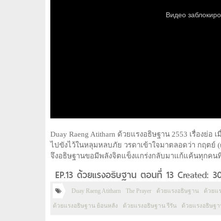
Duay Raeng Atitharn ด้วยแรงอธิษฐาน 2553 เรื่องย่อ เ
ไปขังไว้ในหลุมหลบภัย วรดาเข้าใจมาตลอดว่า กฤตย์ 
จึงอธิษฐานขอมีพลังจิตแข็งแกร่งกลับมาแก้แค้นทุกคน
EP.13 ด้วยแรงอธิษฐาน ตอนที่ 13 Created: 30
Duay Raeng Atitharn
The Prayer
ด้วยแรงอธิษฐาน
ด้วยแ
ด้วยแรงอธิษฐาน ย้อนหลัง
ด้วยแรงอธิษฐาน รีรัน
ด้วยแรงอธิษฐา