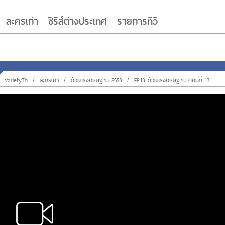
ละครเก่า
ซีรีส์ต่างประเทศ
รายการทีวี
VarietyTh
/
ละครเก่า
/
ด้วยแรงอธิษฐาน 2553
/
EP.13 ด้วยแรงอธิษฐาน ตอนที่ 13
oor ซับไทย