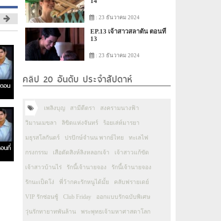
14
: 23 ธันวาคม 2024
EP.13 เจ้าสาวสลาตัน ตอนที่
13
: 23 ธันวาคม 2024
คลิป 20 อันดับ ประจำสัปดาห์
 ตอน
เพลิงบุญ
สามีตีตรา
สงครามนางฟ้า
วิมานเมขลา
ลิขิตแห่งจันทร์
ร้อยเล่ห์มารยา
มธุรสโลกันตร์
ปรปักษ์จำนน พากย์ไทย
ทะเลไฟ
อนที่
กรงกรรม
เสือตัดสิงห์ลิงหลอกเจ้า
เจ้าสาวแก้ขัด
เจ้าสาวบ้านไร่
รักนี้เจ้านายจอง
รักนี้เจ้านายจอง
รักนะเป็ดโง่
พี่ว้ากคะรักหนูได้มั้ย
คลับฟรายเดย์
VIP รักซ่อนชู้
Club Friday
ออกแบบรักฉบับพิเศษ
วุ่นรักทายาทพันล้าน
พระพุทธเจ้ามหาศาสดาโลก