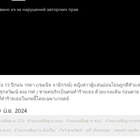
มื่อ 19 ปีก่อน วรดา (เขมนิจ จามิกรณ์) หญิงสาวผู้แสนอ่อนโยนถูกตีหัวแ
(ศุกลวัฒน์ คณารศ ) ชายคนรักเป็นคนทำร้ายเธอ ด้วยแรงแค้น ก่อนตาย
ที่ทำร้ายเธอในภพนี้โดยเฉพาะกฤตย์
 มิ.ย. 2024
รงอธิษฐาน 2553
ด้วยแรงอธิษฐาน rerun
ด้วยแรงอธิษฐาน ช่อง7
ด้วยแรงอธิษฐาน ทุก
น ละคร
ด้วยแรงอธิษฐาน เต็มเรื่อง
เวียร์ ศุกลวัฒน์
เอมี่ กลิ่นประทุม
แพนเค้ก เขมนิจ