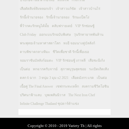
เสือตัดสิงห์ลิงหลอกเจ้า
เจ้าสาวแก้ขัด
เจ้าสาวบ้านไร่
รักนี้เจ้านายจอง
รักนี้เจ้านายจอง
รักนะเป็ดโง่
พี่ว้ากคะรักหนูได้มั้ย
คลับฟรายเดย์
VIP รักซ่อนชู้
Club Friday
ออกแบบรักฉบับพิเศษ
วุ่นรักทายาทพันล้าน
พระพุทธเจ้ามหาศาสดาโลก
ทงอี จอมนางคู่บัลลังก์
ดาบพิฆาตกลางหิมะ
ชีวิตเพื่อชาติ รักนี้เพื่อเธอ
จอมราชันบัลลังก์อมตะ
VIP รักซ่อนชู้ เกาหลี
เสือชะนีเก้ง
เป็นต่อ
หกฉากครับจารย์
สุภาพบุรุษสุดซอย
ระเบิดเถิดเทิง
ตลก 6 ฉาก
3 หนุ่ม 3 มุม x2 2021
เลือดมังกร แรด
เป็นต่อ
เนื้อคู่ The Final Answer
เชฟกระทะเหล็ก
สงครามชีวิตโอชิน
ปริศนาฟ้าแลบ
บุพเพสันนิวาส
The Next Iron Chef
Infinite Challenge Thailand ซุปตาร์ท้าแข่ง
Copyright © 2010 - 2019 Variety Th | All rights