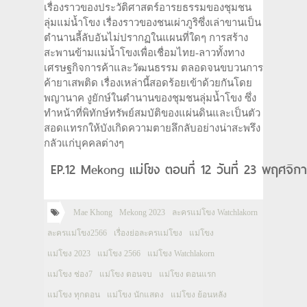
เรื่องราวของประวัติศาสตร์อารยธรรมของชุมชน
ลุ่มแม่น้ำโขง เรื่องราวของชนเผ่าภูริซึ่งเล่าขานเป็น
ตำนานลี้ลับอันไม่ปรากฏในแผนที่ใดๆ การสร้าง
สะพานข้ามแม่น้ำโขงเพื่อเชื่อมไทย-ลาวทั้งทาง
เศรษฐกิจการค้าและวัฒนธรรม ตลอดจนขบวนการ
ค้ายาเสพติด เรื่องเหล่านี้สอดร้อยเข้าด้วยกันโดย
พญานาค งูยักษ์ในตำนานของชุมชนลุ่มน้ำโขง ซึ่ง
ทำหน้าที่พิทักษ์ทรัพย์สมบัติของแผ่นดินและเป็นตัว
สอดแทรกให้บังเกิดความตายลึกลับอย่างน่าสะพรึง
กลัวแก่บุคคลต่างๆ
EP.12 Mekong แม่โขง ตอนที่ 12 วันที่ 23 พฤศจิ
Mae Khong
Mekong 2023
ละครแม่โขง Watchlakorn
ละครแม่โขง2566
เรื่องย่อละครแม่โขง
แม่โขง
แม่โขง 2023
แม่โขง 2566
แม่โขง Watchlakorn
แม่โขง ช่อง7
แม่โขง ตอนจบ
แม่โขง ตอนแรก
แม่โขง ทุกตอน
แม่โขง นักแสดง
แม่โขง ย้อนหลัง