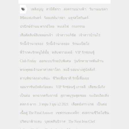
เพลิงบุญ
สามีตีตรา
สงครามนางฟ้า
วิมานเมขลา
ลิขิตแห่งจันทร์
ร้อยเล่ห์มารยา
มธุรสโลกันตร์
ปรปักษ์จำนน พากย์ไทย
ทะเลไฟ
กรงกรรม
เสือตัดสิงห์ลิงหลอกเจ้า
เจ้าสาวแก้ขัด
เจ้าสาวบ้านไร่
รักนี้เจ้านายจอง
รักนี้เจ้านายจอง
รักนะเป็ดโง่
พี่ว้ากคะรักหนูได้มั้ย
คลับฟรายเดย์
VIP รักซ่อนชู้
Club Friday
ออกแบบรักฉบับพิเศษ
วุ่นรักทายาทพันล้าน
พระพุทธเจ้ามหาศาสดาโลก
ทงอี จอมนางคู่บัลลังก์
ดาบพิฆาตกลางหิมะ
ชีวิตเพื่อชาติ รักนี้เพื่อเธอ
จอมราชันบัลลังก์อมตะ
VIP รักซ่อนชู้ เกาหลี
เสือชะนีเก้ง
เป็นต่อ
หกฉากครับจารย์
สุภาพบุรุษสุดซอย
ระเบิดเถิดเทิง
ตลก 6 ฉาก
3 หนุ่ม 3 มุม x2 2021
เลือดมังกร แรด
เป็นต่อ
เนื้อคู่ The Final Answer
เชฟกระทะเหล็ก
สงครามชีวิตโอชิน
ปริศนาฟ้าแลบ
บุพเพสันนิวาส
The Next Iron Chef