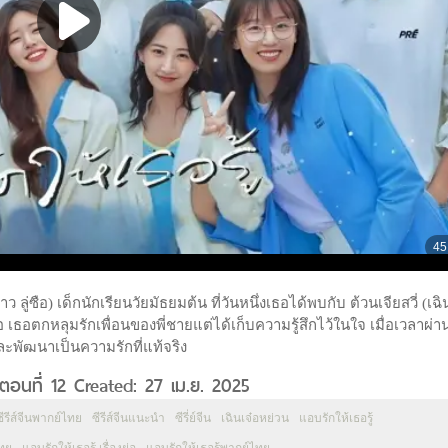
้าว ลู่ซือ) เด็กนักเรียนวัยมัธยมต้น ที่วันหนึ่งเธอได้พบกับ ต้วนเจียสวี่ (เฉิ
อ เธอตกหลุมรักเพื่อนของพี่ชายแต่ได้เก็บความรู้สึกไว้ในใจ เมื่อเวลาผ่
ึ้นและพัฒนาเป็นความรักที่แท้จริง
ตอนที่ 12 Created: 27 เม.ย. 2025
ซีรีส์จีนพากย์ไทย
ซีรีส์จีนแนะนำ
ซีรี่ย์จีน
เฉินเจ๋อหย่วน
แอบรักให้เธอรู้