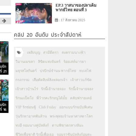
EP.3 วาสนาของปลาเค็ม
พากย์ไทย ตอนที่ 3
: 17 สิงหาคม 2025
คลิป 20 อันดับ ประจำสัปดาห์
เพลิงบุญ
สามีตีตรา
สงครามนางฟ้า
วิมานเมขลา
ลิขิตแห่งจันทร์
ร้อยเล่ห์มารยา
บรัก
ี่ 21
มธุรสโลกันตร์
ปรปักษ์จำนน พากย์ไทย
ทะเลไฟ
กรงกรรม
เสือตัดสิงห์ลิงหลอกเจ้า
เจ้าสาวแก้ขัด
เจ้าสาวบ้านไร่
รักนี้เจ้านายจอง
รักนี้เจ้านายจอง
รักนะเป็ดโง่
พี่ว้ากคะรักหนูได้มั้ย
คลับฟรายเดย์
บรัก
VIP รักซ่อนชู้
Club Friday
ออกแบบรักฉบับพิเศษ
ี่ 16
วุ่นรักทายาทพันล้าน
พระพุทธเจ้ามหาศาสดาโลก
ทงอี จอมนางคู่บัลลังก์
ดาบพิฆาตกลางหิมะ
ชีวิตเพื่อชาติ รักนี้เพื่อเธอ
จอมราชันบัลลังก์อมตะ