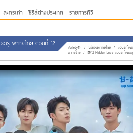
ละครเก่า
ซีรีส์ต่างประเทศ
รายการทีวี
้เธอรู้ พากย์ไทย ตอนที่ 12
VarietyTh
/
ซีรี่ย์จีนพากย์ไทย
/
แอบรักให้เธ
พากย์ไทย
/
EP.12 Hidden Love แอบรักให้เธอร
oor ซับไทย