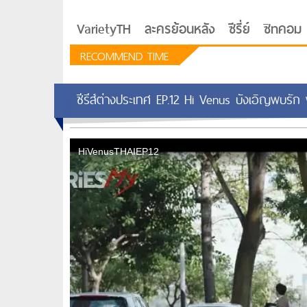
VarietyTH
ละครย้อนหลัง
ซีรี่ย์
ซิทคอม
RECOMMEND TIME
ซีรีส์ต่างประเทศ EP.12 Hi Venus บังเอิญพบรัก
รักอยู่ประตูถัดไป
ซีรีย์เกาหลี Love Next D