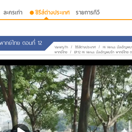
ละครเก่า
ซีรีส์ต่างประเทศ
รายการทีวี
 พากย์ไทย ตอนที่ 12
VarietyTh
/
ซีรีส์ต่างประเทศ
/
Hi Venus บังเอิญพบ
พากย์ไทย
/
EP.12 Hi Venus บังเอิญพบรัก พากย์ไทย ตอ
oor ซับไทย