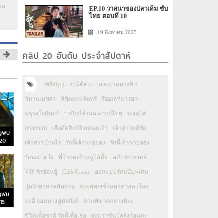
อน
EP.10 วาสนาของปลาเค็ม ซับ
ไทย ตอนที่ 10
: 19 สิงหาคม 2025
คลิป 20 อันดับ ประจำสัปดาห์
เพลิงบุญ
สามีตีตรา
สงครามนางฟ้า
วิมานเมขลา
ลิขิตแห่งจันทร์
ร้อยเล่ห์มารยา
มธุรสโลกันตร์
ปรปักษ์จำนน พากย์ไทย
ทะเลไฟ
กรงกรรม
เสือตัดสิงห์ลิงหลอกเจ้า
เจ้าสาวแก้ขัด
ิญพบ
 20
เจ้าสาวบ้านไร่
รักนี้เจ้านายจอง
รักนี้เจ้านายจอง
รักนะเป็ดโง่
พี่ว้ากคะรักหนูได้มั้ย
คลับฟรายเดย์
VIP รักซ่อนชู้
Club Friday
ออกแบบรักฉบับพิเศษ
วุ่นรักทายาทพันล้าน
พระพุทธเจ้ามหาศาสดาโลก
ิญพบ
15
ทงอี จอมนางคู่บัลลังก์
ดาบพิฆาตกลางหิมะ
ชีวิตเพื่อชาติ รักนี้เพื่อเธอ
จอมราชันบัลลังก์อมตะ