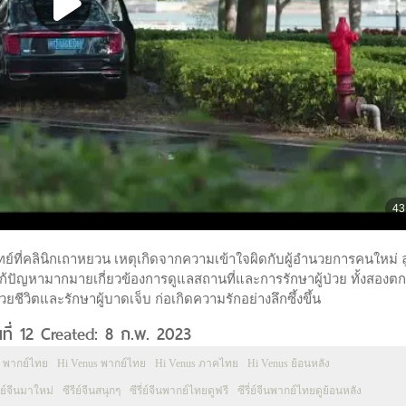
ย์ที่คลินิกเถาหยวน เหตุเกิดจากความเข้าใจผิดกับผู้อำนวยการคนใหม่ ลู
แก้ปัญหามากมายเกี่ยวข้องการดูแลสถานที่และการรักษาผู้ป่วย ทั้งสองต
ยชีวิตและรักษาผู้บาดเจ็บ ก่อเกิดความรักอย่างลึกซึ้งขึ้น
ี่ 12 Created: 8 ก.พ. 2023
ก พากย์ไทย
Hi Venus พากย์ไทย
Hi Venus ภาคไทย
Hi Venus ย้อนหลัง
รีย์จีนมาใหม่
ซีรีย์จีนสนุกๆ
ซีรี่ย์จีนพากย์ไทยดูฟรี
ซีรี่ย์จีนพากย์ไทยดูย้อนหลัง