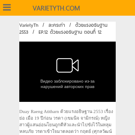
VARIETYTH.COM
VarietyTh
/
ละครเก่า
/
ด้วยแรงอธิษฐาน
2553
/
EP.12 ด้วยแรงอธิษฐาน ตอนที่ 12
Duay Raeng Atitharn ด้วยแรงอธิษฐาน 2553 เรื่อง
ย่อ เมื่อ 19 ปีก่อน วรดา (เขมนิจ จามิกรณ์) หญิง
สาวผู้แสนอ่อนโยนถูกตีหัวและนำไปขังไว้ในหลุม
หลบภัย วรดาเข้าใจมาตลอดว่า กฤตย์ (ศุกลวัฒน์