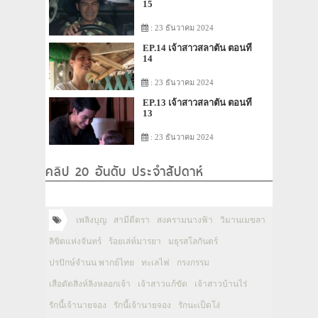
15
: 23 ธันวาคม 2024
EP.14 เจ้าสาวสลาตัน ตอนที่
14
: 23 ธันวาคม 2024
EP.13 เจ้าสาวสลาตัน ตอนที่
13
: 23 ธันวาคม 2024
คลิป 20 อันดับ ประจำสัปดาห์
เพลิงบุญ
สามีตีตรา
สงครามนางฟ้า
วิมานเมขลา
ลิขิตแห่งจันทร์
ร้อยเล่ห์มารยา
มธุรสโลกันตร์
ปรปักษ์จำนน พากย์ไทย
ทะเลไฟ
กรงกรรม
เสือตัดสิงห์ลิงหลอกเจ้า
เจ้าสาวแก้ขัด
เจ้าสาวบ้านไร่
รักนี้เจ้านายจอง
รักนี้เจ้านายจอง
รักนะเป็ดโง่