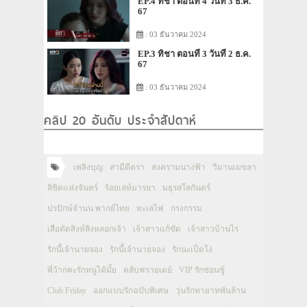
EP.4 ทิชา ตอนที่ 4 วันที่ 3 ธ.ค.
67
: 03 ธันวาคม 2024
EP.3 ทิชา ตอนที่ 3 วันที่ 2 ธ.ค.
67
: 03 ธันวาคม 2024
คลิป 20 อันดับ ประจำสัปดาห์
เพลิงบุญ
สามีตีตรา
สงครามนางฟ้า
วิมานเมขลา
ลิขิตแห่งจันทร์
ร้อยเล่ห์มารยา
มธุรสโลกันตร์
ปรปักษ์จำนน พากย์ไทย
ทะเลไฟ
กรงกรรม
เสือตัดสิงห์ลิงหลอกเจ้า
เจ้าสาวแก้ขัด
เจ้าสาวบ้านไร่
รักนี้เจ้านายจอง
รักนี้เจ้านายจอง
รักนะเป็ดโง่
พี่ว้ากคะรักหนูได้มั้ย
คลับฟรายเดย์
VIP รักซ่อนชู้
Club Friday
ออกแบบรักฉบับพิเศษ
วุ่นรักทายาทพันล้าน