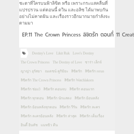
ชะตาที่ใครบนฟ้าลิขิต หรือ เพราะกระแสคลื่นที่
แปรปรวน แต่ตอนนี้ ดวิน และอลิซ ได้มาพบกัน
อย่างไม่คาดฝัน และเรื่องราวอีกมากมายกำลังจะ
ตามมา
EP.11 The Crown Princess ลิขิตรัก ตอนที่ 11 Crea
Destiny's Love
Likit Ruk
Love's Destiny
The Crown Princess
The Destiny of Love
ซาร่า เล็กจ์
ญาญ่า อุรัสยา
ณเดชน์ คูกิมิยะ
ลิขิตรัก
ลิขิตรัก rerun
ลิขิตรัก The Crown Princess
ลิขิตรัก Watchlakorn
ลิขิตรัก ช่อง3
ลิขิตรัก ตอนจบ
ลิขิตรัก ตอนแรก
ลิขิตรัก ทุกตอน
ลิขิตรัก นักแสดง
ลิขิตรัก ย้อนหลัง
ลิขิตรัก ย้อนหลังทุกตอน
ลิขิตรัก รีรัน
ลิขิตรัก ละคร
ลิขิตรัก ละครย้อนหลัง
ลิขิตรัก ล่าสุด
ลิขิตรัก เต็มเรื่อง
อินดี้ อินทัช
แมทธิว ดีน