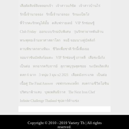
เสือตัดสิงห์ลิงหลอกเจ้า
เจ้าสาวแก้ขัด
เจ้าสาวบ้านไร่
รักนี้เจ้านายจอง
รักนี้เจ้านายจอง
รักนะเป็ดโง่
พี่ว้ากคะรักหนูได้มั้ย
คลับฟรายเดย์
VIP รักซ่อนชู้
Club Friday
ออกแบบรักฉบับพิเศษ
วุ่นรักทายาทพันล้าน
พระพุทธเจ้ามหาศาสดาโลก
ทงอี จอมนางคู่บัลลังก์
ดาบพิฆาตกลางหิมะ
ชีวิตเพื่อชาติ รักนี้เพื่อเธอ
จอมราชันบัลลังก์อมตะ
VIP รักซ่อนชู้ เกาหลี
เสือชะนีเก้ง
เป็นต่อ
หกฉากครับจารย์
สุภาพบุรุษสุดซอย
ระเบิดเถิดเทิง
ตลก 6 ฉาก
3 หนุ่ม 3 มุม x2 2021
เลือดมังกร แรด
เป็นต่อ
เนื้อคู่ The Final Answer
เชฟกระทะเหล็ก
สงครามชีวิตโอชิน
ปริศนาฟ้าแลบ
บุพเพสันนิวาส
The Next Iron Chef
Infinite Challenge Thailand ซุปตาร์ท้าแข่ง
Copyright © 2010 - 2019 Variety Th | All rights
reserved.