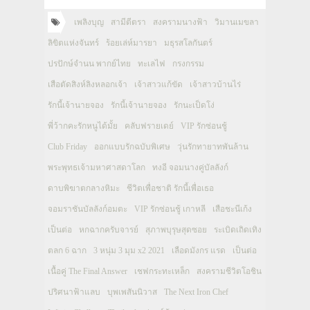
เพลิงบุญ
สามีตีตรา
สงครามนางฟ้า
วิมานเมขลา
ลิขิตแห่งจันทร์
ร้อยเล่ห์มารยา
มธุรสโลกันตร์
ปรปักษ์จำนน พากย์ไทย
ทะเลไฟ
กรงกรรม
เสือตัดสิงห์ลิงหลอกเจ้า
เจ้าสาวแก้ขัด
เจ้าสาวบ้านไร่
รักนี้เจ้านายจอง
รักนี้เจ้านายจอง
รักนะเป็ดโง่
พี่ว้ากคะรักหนูได้มั้ย
คลับฟรายเดย์
VIP รักซ่อนชู้
Club Friday
ออกแบบรักฉบับพิเศษ
วุ่นรักทายาทพันล้าน
พระพุทธเจ้ามหาศาสดาโลก
ทงอี จอมนางคู่บัลลังก์
ดาบพิฆาตกลางหิมะ
ชีวิตเพื่อชาติ รักนี้เพื่อเธอ
จอมราชันบัลลังก์อมตะ
VIP รักซ่อนชู้ เกาหลี
เสือชะนีเก้ง
เป็นต่อ
หกฉากครับจารย์
สุภาพบุรุษสุดซอย
ระเบิดเถิดเทิง
ตลก 6 ฉาก
3 หนุ่ม 3 มุม x2 2021
เลือดมังกร แรด
เป็นต่อ
เนื้อคู่ The Final Answer
เชฟกระทะเหล็ก
สงครามชีวิตโอชิน
ปริศนาฟ้าแลบ
บุพเพสันนิวาส
The Next Iron Chef