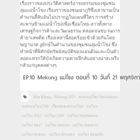
เรื่องราวของประวัติศาสตร์อารยธรรมของชุมชน
ลุ่มแม่น้ำโขง เรื่องราวของชนเผ่าภูริซึ่งเล่าขานเป็น
ตำนานลี้ลับอันไม่ปรากฏในแผนที่ใดๆ การสร้าง
สะพานข้ามแม่น้ำโขงเพื่อเชื่อมไทย-ลาวทั้งทาง
เศรษฐกิจการค้าและวัฒนธรรม ตลอดจนขบวนการ
ค้ายาเสพติด เรื่องเหล่านี้สอดร้อยเข้าด้วยกันโดย
พญานาค งูยักษ์ในตำนานของชุมชนลุ่มน้ำโขง ซึ่ง
ทำหน้าที่พิทักษ์ทรัพย์สมบัติของแผ่นดินและเป็นตัว
สอดแทรกให้บังเกิดความตายลึกลับอย่างน่าสะพรึง
กลัวแก่บุคคลต่างๆ
EP.10 Mekong แม่โขง ตอนที่ 10 วันที่ 21 พฤศจิ
Mae Khong
Mekong 2023
ละครแม่โขง Watchlakorn
ละครแม่โขง2566
เรื่องย่อละครแม่โขง
แม่โขง
แม่โขง 2023
แม่โขง 2566
แม่โขง Watchlakorn
แม่โขง ช่อง7
แม่โขง ตอนจบ
แม่โขง ตอนแรก
แม่โขง ทุกตอน
แม่โขง นักแสดง
แม่โขง ย้อนหลัง