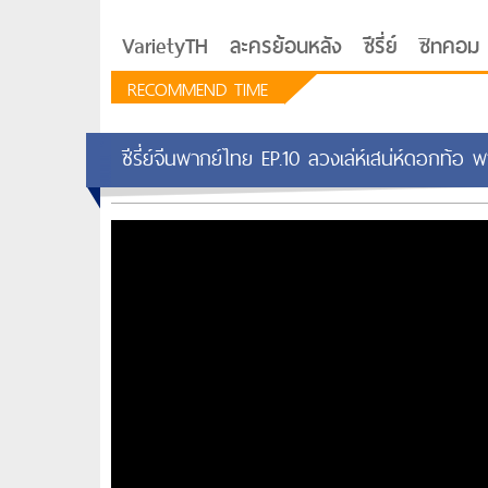
VarietyTH
ละครย้อนหลัง
ซีรี่ย์
ซิทคอม
RECOMMEND TIME
ซีรี่ย์จีนพากย์ไทย EP.10 ลวงเล่ห์เสน่ห์ดอกท้อ
รักอยู่ประตูถัดไป
ซีรีย์เกาหลี Love Next D