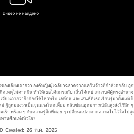
องราวของเจียงเถาฮวา องค์หญิงผู้เฉลียวฉลาดจากแคว้นจ้าวที่กำลังตกอับ ถูก
กิดเหตุไม่คาดฝัน ทำให้เธอได้สมรสกับ เสิ่นไจ๋เหย่ เสนาบดีผู้ทรงอำนาจ
งเถาฮวาจึงต้องใช้ไหวพริบ เล่ห์กล และเสน่ห์ที่เธอเรียนรู้มาตั้งแต่เด็ก
 ผู้ถูกมองว่าเป็นขุนนางโหดเหี้ยม กลับซ่อนอุดมการณ์อันสูงส่งไว้ลึก ๆ ท
เร้า พร้อม ๆ กับความรู้สึกที่ค่อย ๆ เปลี่ยนแปลงจากความไม่ไว้ใจไปสู
นทานศึกแห่งหัวใจ?
 10 Created: 26 ก.ค. 2025