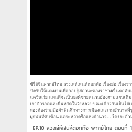
ซีรี่ย์จีนพากย์ไทย ลวงเล่ห์เสน่ห์ดอกท้อ เรื่องย่อ เรื่
บังคับให้แต่งงานเพื่อกอบกู้สถานะของราชวงศ์ แต่กลับเ
แคว้นเว่ย แทนที่จะเป็นองค์ชายหนานอ๋องตามแผนเดิม เจีย
เอาตัวรอดและยืนหยัดในวังหลวง ขณะเดียวกันเสิ่นไจ๋เหย่
สองต้องร่วมมือฝ่าฟันศึกทางการเมืองและเกมอำนาจที่รุม
ผูกพันที่ซับซ้อน แต่ระหว่างศึกแห่งอำนาจ… ใครจะต้า
EP.10 ลวงเล่ห์เสน่ห์ดอกท้อ พากย์ไทย ตอนที่