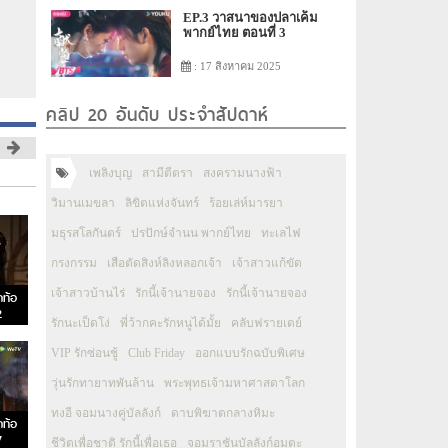
EP.3 วาสนาของปลาเค็ม
พากย์ไทย ตอนที่ 3
: 17 สิงหาคม 2025
คลิป 20 อันดับ ประจำสัปดาห์
เพลิงบุญ
สามีตีตรา
สงครามนางฟ้า
วิมานเมขลา
ลิขิตแห่งจันทร์
ร้อยเล่ห์มารยา
มธุรสโลกันตร์
ปรปักษ์จำนน พากย์ไทย
ทะเลไฟ
กรงกรรม
เสือตัดสิงห์ลิงหลอกเจ้า
เจ้าสาวแก้ขัด
เจ้าสาวบ้านไร่
รักนี้เจ้านายจอง
รักนี้เจ้านายจอง
กท้อ
2
รักนะเป็ดโง่
พี่ว้ากคะรักหนูได้มั้ย
คลับฟรายเดย์
VIP รักซ่อนชู้
Club Friday
ออกแบบรักฉบับพิเศษ
วุ่นรักทายาทพันล้าน
พระพุทธเจ้ามหาศาสดาโลก
ทงอี จอมนางคู่บัลลังก์
ดาบพิฆาตกลางหิมะ
กท้อ
7
ชีวิตเพื่อชาติ รักนี้เพื่อเธอ
จอมราชันบัลลังก์อมตะ