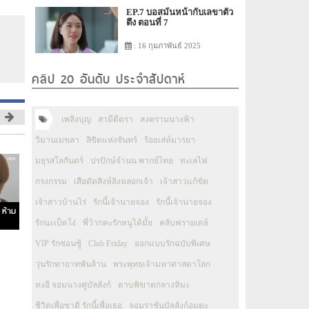
EP.7 บอสมั่นหน้ากับเลขาตัว
ตึง ตอนที่ 7
: 16 กุมภาพันธ์ 2025
คลิป 20 อันดับ ประจำสัปดาห์
เพลิงบุญ
สามีตีตรา
สงครามนางฟ้า
วิมานเมขลา
ลิขิตแห่งจันทร์
ร้อยเล่ห์มารยา
มธุรสโลกันตร์
ปรปักษ์จำนน พากย์ไทย
ทะเลไฟ
กรงกรรม
เสือตัดสิงห์ลิงหลอกเจ้า
เจ้าสาวแก้ขัด
เจ้าสาวบ้านไร่
รักนี้เจ้านายจอง
รักนี้เจ้านายจอง
 ห้าม
รักนะเป็ดโง่
พี่ว้ากคะรักหนูได้มั้ย
คลับฟรายเดย์
VIP รักซ่อนชู้
Club Friday
ออกแบบรักฉบับพิเศษ
วุ่นรักทายาทพันล้าน
พระพุทธเจ้ามหาศาสดาโลก
ทงอี จอมนางคู่บัลลังก์
ดาบพิฆาตกลางหิมะ
ชีวิตเพื่อชาติ รักนี้เพื่อเธอ
จอมราชันบัลลังก์อมตะ