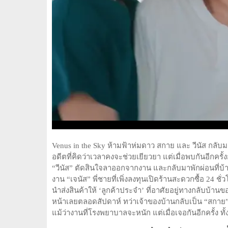
Venus in the Sky ห้ามฟ้าห่มดาว สกาย และ วีนัส กลับมาพบ
อดีตที่คิดว่าเวลาคงจะช่วยเยียวยา แต่เมื่อพบกันอีกครั้งก
“วีนัส” ตัดสินใจลาออกจากงาน และกลับมาพักผ่อนที่บ้า
งาน “เจนัส” พี่ชายที่เพิ่งลงทุนเปิดร้านสะดวกซื้อ 24 ช
นำส่งสินค้าให้ ‘ลูกค้าประจำ’ ที่อาศัยอยู่ทางกลับบ้านขอ
หน้าเลยตลอดสัปดาห์ ทว่าเจ้าของบ้านกลับเป็น “สกาย” เพ
แม้ว่างานที่โรงพยาบาลจะหนัก แต่เมื่อเจอกันอีกครั้ง ทั้ง