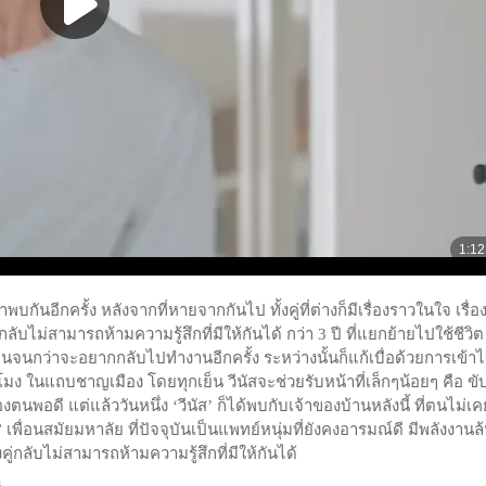
กันอีกครั้ง หลังจากที่หายจากกันไป ทั้งคู่ที่ต่างก็มีเรื่องราวในใจ เรื่อ
ลับไม่สามารถห้ามความรู้สึกที่มีให้กันได้ กว่า 3 ปี ที่แยกย้ายไปใช้ชีวิต
นจนกว่าจะอยากกลับไปทำงานอีกครั้ง ระหว่างนั้นก็แก้เบื่อด้วยการเข้า
ั่วโมง ในแถบชาญเมือง โดยทุกเย็น วีนัสจะช่วยรับหน้าที่เล็กๆน้อยๆ คือ ข
งตนพอดี แต่แล้ววันหนึ่ง ‘วีนัส’ ก็ได้พบกับเจ้าของบ้านหลังนี้ ที่ตนไม่เค
ื่อนสมัยมหาลัย ที่ปัจจุบันเป็นแพทย์หนุ่มที่ยังคงอารมณ์ดี มีพลังงานล้
คู่กลับไม่สามารถห้ามความรู้สึกที่มีให้กันได้