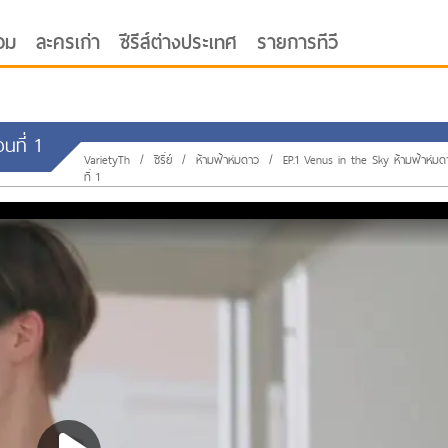
อม
ละครเก่า
ซีรีส์ต่างประเทศ
รายการทีวี
นที่ 1
VarietyTh
/
ซีรี่ย์
/
ห้ามฟ้าห่มดาว
/
EP.1 Venus in the Sky ห้ามฟ้าห่ม
ที่ 1
oor ซับไทย