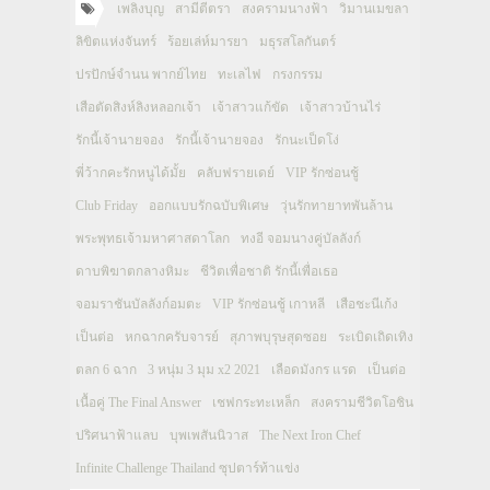
เพลิงบุญ
สามีตีตรา
สงครามนางฟ้า
วิมานเมขลา
ลิขิตแห่งจันทร์
ร้อยเล่ห์มารยา
มธุรสโลกันตร์
ปรปักษ์จำนน พากย์ไทย
ทะเลไฟ
กรงกรรม
เสือตัดสิงห์ลิงหลอกเจ้า
เจ้าสาวแก้ขัด
เจ้าสาวบ้านไร่
รักนี้เจ้านายจอง
รักนี้เจ้านายจอง
รักนะเป็ดโง่
พี่ว้ากคะรักหนูได้มั้ย
คลับฟรายเดย์
VIP รักซ่อนชู้
Club Friday
ออกแบบรักฉบับพิเศษ
วุ่นรักทายาทพันล้าน
พระพุทธเจ้ามหาศาสดาโลก
ทงอี จอมนางคู่บัลลังก์
ดาบพิฆาตกลางหิมะ
ชีวิตเพื่อชาติ รักนี้เพื่อเธอ
จอมราชันบัลลังก์อมตะ
VIP รักซ่อนชู้ เกาหลี
เสือชะนีเก้ง
เป็นต่อ
หกฉากครับจารย์
สุภาพบุรุษสุดซอย
ระเบิดเถิดเทิง
ตลก 6 ฉาก
3 หนุ่ม 3 มุม x2 2021
เลือดมังกร แรด
เป็นต่อ
เนื้อคู่ The Final Answer
เชฟกระทะเหล็ก
สงครามชีวิตโอชิน
ปริศนาฟ้าแลบ
บุพเพสันนิวาส
The Next Iron Chef
Infinite Challenge Thailand ซุปตาร์ท้าแข่ง