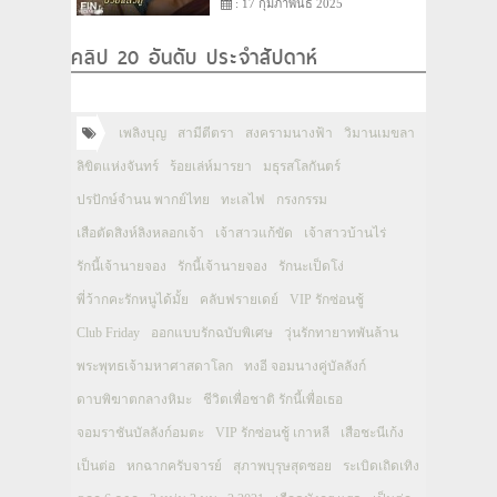
: 17 กุมภาพันธ์ 2025
คลิป 20 อันดับ ประจำสัปดาห์
เพลิงบุญ
สามีตีตรา
สงครามนางฟ้า
วิมานเมขลา
ลิขิตแห่งจันทร์
ร้อยเล่ห์มารยา
มธุรสโลกันตร์
ปรปักษ์จำนน พากย์ไทย
ทะเลไฟ
กรงกรรม
เสือตัดสิงห์ลิงหลอกเจ้า
เจ้าสาวแก้ขัด
เจ้าสาวบ้านไร่
รักนี้เจ้านายจอง
รักนี้เจ้านายจอง
รักนะเป็ดโง่
พี่ว้ากคะรักหนูได้มั้ย
คลับฟรายเดย์
VIP รักซ่อนชู้
Club Friday
ออกแบบรักฉบับพิเศษ
วุ่นรักทายาทพันล้าน
พระพุทธเจ้ามหาศาสดาโลก
ทงอี จอมนางคู่บัลลังก์
ดาบพิฆาตกลางหิมะ
ชีวิตเพื่อชาติ รักนี้เพื่อเธอ
จอมราชันบัลลังก์อมตะ
VIP รักซ่อนชู้ เกาหลี
เสือชะนีเก้ง
เป็นต่อ
หกฉากครับจารย์
สุภาพบุรุษสุดซอย
ระเบิดเถิดเทิง