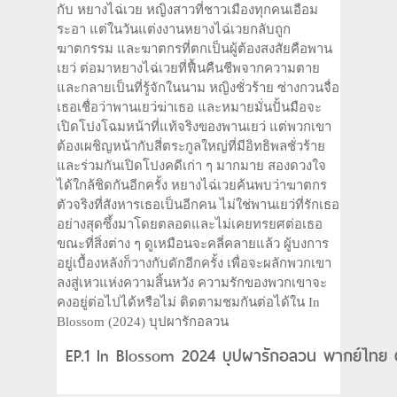
กับ หยางไฉ่เวย หญิงสาวที่ชาวเมืองทุกคนเอือม
ระอา แต่ในวันแต่งงานหยางไฉ่เวยกลับถูก
ฆาตกรรม และฆาตกรที่ตกเป็นผู้ต้องสงสัยคือพาน
เยว่ ต่อมาหยางไฉ่เวยที่ฟื้นคืนชีพจากความตาย
และกลายเป็นที่รู้จักในนาม หญิงชั่วร้าย ซ่างกวนจื่อ
เธอเชื่อว่าพานเยว่ฆ่าเธอ และหมายมั่นปั้นมือจะ
เปิดโปงโฉมหน้าที่แท้จริงของพานเยว่ แต่พวกเขา
ต้องเผชิญหน้ากับสี่ตระกูลใหญ่ที่มีอิทธิพลชั่วร้าย
และร่วมกันเปิดโปงคดีเก่า ๆ มากมาย สองดวงใจ
ได้ใกล้ชิดกันอีกครั้ง หยางไฉ่เวยค้นพบว่าฆาตกร
ตัวจริงที่สังหารเธอเป็นอีกคน ไม่ใช่พานเยว่ที่รักเธอ
อย่างสุดซึ้งมาโดยตลอดและไม่เคยทรยศต่อเธอ
ขณะที่สิ่งต่าง ๆ ดูเหมือนจะคลี่คลายแล้ว ผู้บงการ
อยู่เบื้องหลังก็วางกับดักอีกครั้ง เพื่อจะผลักพวกเขา
ลงสู่เหวแห่งความสิ้นหวัง ความรักของพวกเขาจะ
คงอยู่ต่อไปได้หรือไม่ ติดตามชมกันต่อได้ใน In
Blossom (2024) บุปผารักอลวน
EP.1 In Blossom 2024 บุปผารักอลวน พากย์ไทย ต