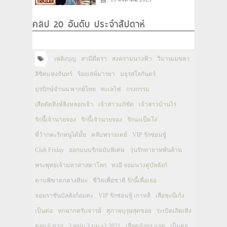
คลิป 20 อันดับ ประจำสัปดาห์
เพลิงบุญ
สามีตีตรา
สงครามนางฟ้า
วิมานเมขลา
ลิขิตแห่งจันทร์
ร้อยเล่ห์มารยา
มธุรสโลกันตร์
ปรปักษ์จำนน พากย์ไทย
ทะเลไฟ
กรงกรรม
เสือตัดสิงห์ลิงหลอกเจ้า
เจ้าสาวแก้ขัด
เจ้าสาวบ้านไร่
รักนี้เจ้านายจอง
รักนี้เจ้านายจอง
รักนะเป็ดโง่
พี่ว้ากคะรักหนูได้มั้ย
คลับฟรายเดย์
VIP รักซ่อนชู้
Club Friday
ออกแบบรักฉบับพิเศษ
วุ่นรักทายาทพันล้าน
พระพุทธเจ้ามหาศาสดาโลก
ทงอี จอมนางคู่บัลลังก์
ดาบพิฆาตกลางหิมะ
ชีวิตเพื่อชาติ รักนี้เพื่อเธอ
จอมราชันบัลลังก์อมตะ
VIP รักซ่อนชู้ เกาหลี
เสือชะนีเก้ง
เป็นต่อ
หกฉากครับจารย์
สุภาพบุรุษสุดซอย
ระเบิดเถิดเทิง
ตลก 6 ฉาก
3 หนุ่ม 3 มุม x2 2021
เลือดมังกร แรด
เป็นต่อ