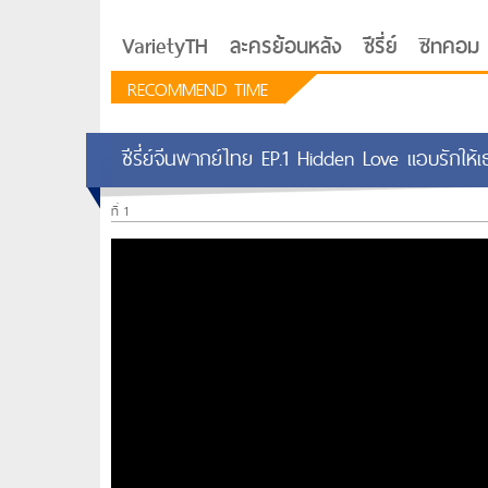
VarietyTH
ละครย้อนหลัง
ซีรี่ย์
ซิทคอม
RECOMMEND TIME
ซีรี่ย์จีนพากย์ไทย EP.1 Hidden Love แอบรักให้
ที่ 1
รักอยู่ประตูถัดไป
ซีรีย์เกาหลี Love Next D