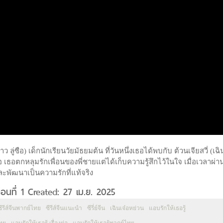
้าว ลู่ซือ) เด็กนักเรียนวัยมัธยมต้น ที่วันหนึ่งเธอได้พบกับ ต้วนเจียสวี่ (เฉิ
อ เธอตกหลุมรักเพื่อนของพี่ชายแต่ได้เก็บความรู้สึกไว้ในใจ เมื่อเวลาผ่
ึ้นและพัฒนาเป็นความรักที่แท้จริง
อนที่ 1 Created: 27 เม.ย. 2025
ซีรีส์จีนพากย์ไทย
ซีรีส์จีนแนะนำ
ซีรี่ย์จีน
เฉินเจ๋อหย่วน
แอบรักให้เธอรู้