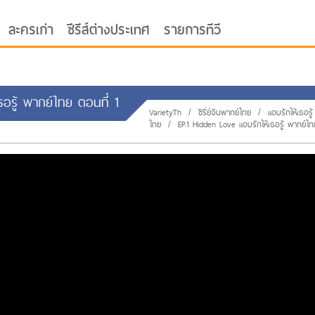
ละครเก่า
ซีรีส์ต่างประเทศ
รายการทีวี
เธอรู้ พากย์ไทย ตอนที่ 1
VarietyTh
/
ซีรี่ย์จีนพากย์ไทย
/
แอบรักให้เธอรู
ไทย
/
EP.1 Hidden Love แอบรักให้เธอรู้ พากย์ไ
oor ซับไทย