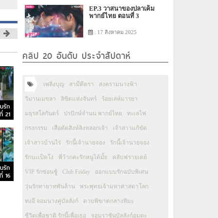
EP.3 วาสนาของปลาเค็ม
พากย์ไทย ตอนที่ 3
: 17 สิงหาคม 2025
คลิป 20 อันดับ ประจำสัปดาห์
เพลิงบุญ
สามีตีตรา
สงครามนางฟ้า
วิมานเมขลา
ลิขิตแห่งจันทร์
ร้อยเล่ห์มารยา
บรัก
ี่ 21
มธุรสโลกันตร์
ปรปักษ์จำนน พากย์ไทย
ทะเลไฟ
กรงกรรม
เสือตัดสิงห์ลิงหลอกเจ้า
เจ้าสาวแก้ขัด
เจ้าสาวบ้านไร่
รักนี้เจ้านายจอง
รักนี้เจ้านายจอง
รักนะเป็ดโง่
พี่ว้ากคะรักหนูได้มั้ย
คลับฟรายเดย์
บรัก
VIP รักซ่อนชู้
Club Friday
ออกแบบรักฉบับพิเศษ
ี่ 16
วุ่นรักทายาทพันล้าน
พระพุทธเจ้ามหาศาสดาโลก
ทงอี จอมนางคู่บัลลังก์
ดาบพิฆาตกลางหิมะ
ชีวิตเพื่อชาติ รักนี้เพื่อเธอ
จอมราชันบัลลังก์อมตะ