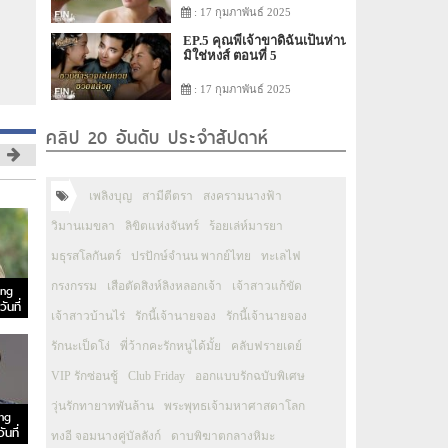
: 17 กุมภาพันธ์ 2025
EP.5 คุณพี่เจ้าขาดิฉันเป็นห่าน
มิใช่หงส์ ตอนที่ 5
: 17 กุมภาพันธ์ 2025
คลิป 20 อันดับ ประจำสัปดาห์
เพลิงบุญ
สามีตีตรา
สงครามนางฟ้า
วิมานเมขลา
ลิขิตแห่งจันทร์
ร้อยเล่ห์มารยา
มธุรสโลกันตร์
ปรปักษ์จำนน พากย์ไทย
ทะเลไฟ
กรงกรรม
เสือตัดสิงห์ลิงหลอกเจ้า
เจ้าสาวแก้ขัด
ong
ันที่
เจ้าสาวบ้านไร่
รักนี้เจ้านายจอง
รักนี้เจ้านายจอง
รักนะเป็ดโง่
พี่ว้ากคะรักหนูได้มั้ย
คลับฟรายเดย์
VIP รักซ่อนชู้
Club Friday
ออกแบบรักฉบับพิเศษ
วุ่นรักทายาทพันล้าน
พระพุทธเจ้ามหาศาสดาโลก
ng
นที่
ทงอี จอมนางคู่บัลลังก์
ดาบพิฆาตกลางหิมะ