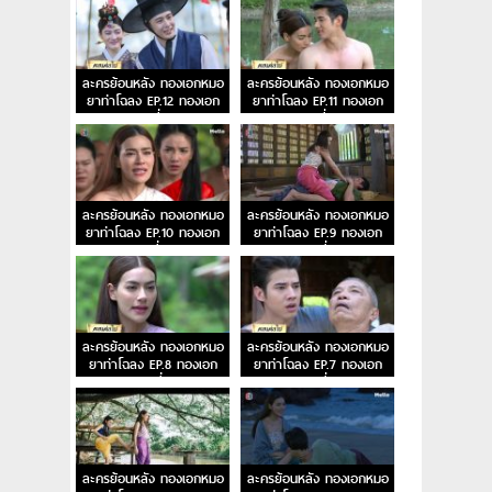
ละครย้อนหลัง ทองเอกหมอ
ละครย้อนหลัง ทองเอกหมอ
ยาท่าโฉลง EP.12 ทองเอก
ยาท่าโฉลง EP.11 ทองเอก
ตอนที่ 12
ตอนที่ 11
ละครย้อนหลัง ทองเอกหมอ
ละครย้อนหลัง ทองเอกหมอ
ยาท่าโฉลง EP.10 ทองเอก
ยาท่าโฉลง EP.9 ทองเอก
ตอนที่ 10
ตอนที่ 9
ละครย้อนหลัง ทองเอกหมอ
ละครย้อนหลัง ทองเอกหมอ
ยาท่าโฉลง EP.8 ทองเอก
ยาท่าโฉลง EP.7 ทองเอก
ตอนที่ 8
ตอนที่ 7
ละครย้อนหลัง ทองเอกหมอ
ละครย้อนหลัง ทองเอกหมอ