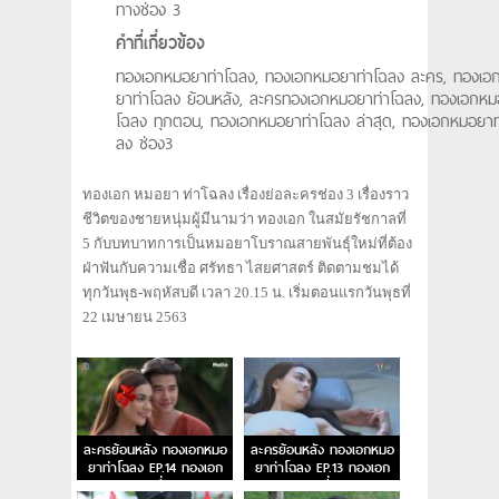
ทางช่อง 3
คำที่เกี่ยวข้อง
ทองเอกหมอยาท่าโฉลง, ทองเอกหมอยาท่าโฉลง ละคร, ทองเอ
ยาท่าโฉลง ย้อนหลัง, ละครทองเอกหมอยาท่าโฉลง, ทองเอกหม
โฉลง ทุกตอน, ทองเอกหมอยาท่าโฉลง ล่าสุด, ทองเอกหมอยาท
ลง ช่อง3
ทองเอก หมอยา ท่าโฉลง เรื่องย่อละครช่อง 3 เรื่องราว
ชีวิตของชายหนุ่มผู้มีนามว่า ทองเอก ในสมัยรัชกาลที่
5 กับบทบาทการเป็นหมอยาโบราณสายพันธุ์ใหม่ที่ต้อง
ฝ่าฟันกับความเชื่อ ศรัทธา ไสยศาสตร์ ติดตามชมได้
ทุกวันพุธ-พฤหัสบดี เวลา 20.15 น. เริ่มตอนแรกวันพุธที่
22 เมษายน 2563
ละครย้อนหลัง ทองเอกหมอ
ละครย้อนหลัง ทองเอกหมอ
ยาท่าโฉลง EP.14 ทองเอก
ยาท่าโฉลง EP.13 ทองเอก
ตอนที่ 14
ตอนที่ 13