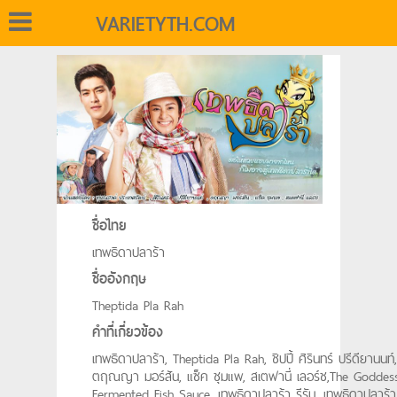
VARIETYTH.COM
ชื่อไทย
เทพธิดาปลาร้า
ชื่ออังกฤษ
Theptida Pla Rah
คำที่เกี่ยวข้อง
เทพธิดาปลาร้า, Theptida Pla Rah, ชิปปี้ ศิรินทร์ ปรีดียานนท์,
ตฤณญา มอร์สัน, แซ็ค ชุมแพ, สเตฟานี่ เลอร์ช,The Goddes
Fermented Fish Sauce, เทพธิดาปลาร้า รีรัน, เทพธิดาปลาร้า