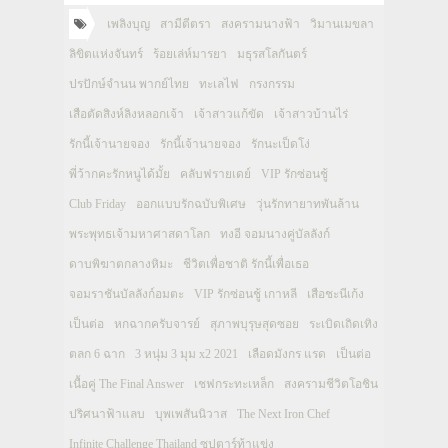
เพลิงบุญ
สามีตีตรา
สงครามนางฟ้า
วิมานเมขลา
ลิขิตแห่งจันทร์
ร้อยเล่ห์มารยา
มธุรสโลกันตร์
ปรปักษ์จำนน พากย์ไทย
ทะเลไฟ
กรงกรรม
เสือตัดสิงห์ลิงหลอกเจ้า
เจ้าสาวแก้ขัด
เจ้าสาวบ้านไร่
รักนี้เจ้านายจอง
รักนี้เจ้านายจอง
รักนะเป็ดโง่
พี่ว้ากคะรักหนูได้มั้ย
คลับฟรายเดย์
VIP รักซ่อนชู้
Club Friday
ออกแบบรักฉบับพิเศษ
วุ่นรักทายาทพันล้าน
พระพุทธเจ้ามหาศาสดาโลก
ทงอี จอมนางคู่บัลลังก์
ดาบพิฆาตกลางหิมะ
ชีวิตเพื่อชาติ รักนี้เพื่อเธอ
จอมราชันบัลลังก์อมตะ
VIP รักซ่อนชู้ เกาหลี
เสือชะนีเก้ง
เป็นต่อ
หกฉากครับจารย์
สุภาพบุรุษสุดซอย
ระเบิดเถิดเทิง
ตลก 6 ฉาก
3 หนุ่ม 3 มุม x2 2021
เลือดมังกร แรด
เป็นต่อ
เนื้อคู่ The Final Answer
เชฟกระทะเหล็ก
สงครามชีวิตโอชิน
ปริศนาฟ้าแลบ
บุพเพสันนิวาส
The Next Iron Chef
Infinite Challenge Thailand ซุปตาร์ท้าแข่ง