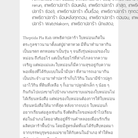
rerun, เทพธิดาปลาร้า ย้อนหลัง, เทพธิดาปลาร้า ล่าสุด, เทพธ
ปลาร้า ช่อง3, เทพธิดาปลาร้า เต็มเรื่อง, เทพธิดาปลาร้า ทุกต
เทพธิดาปลาร้า ย้อนหลังทุกตอน, เทพธิดาปลาร้า ตอนจบ, เทพ
ปลาร้า Watchlakorn, เทพธิดาปลาร้า นักแสดง,
Theptida Pla Rah เทพธิดาปลาร้า ใบหม่อนเกิดใน
ตระกูลชาวนามาตั้งแต่ปู่ย่าตาทวด มีที่นาทำมาหากิน
เป็นมรดก ตกทอดมาเป็นรุ่น ๆ จนถึงรุ่นพ่อแม่ของใบ
หม่อน ถึงร้อยไร่ แต่เป็นร้อยไร่ที่ห่างไกลจากความ
เจริญ แต่พ่อแม่และใบหม่อนก็มีความสุขอยู่กับความ
พอเพียงที่ได้รับแบบในน้ำมีปลา ที่สามารถเอามากิน
เป็นประจำ เอามาทำปลาร้าเก็บไว้กิน ในนามีข้าวปลูก
เอาไว้กิน ที่ดินที่เหลือ ๆ ก็เอามาปลูกผักเล็ก ๆ น้อย ๆ
กินกันไปแบ่งขายไปบ้างนางนกขาบแม่ของใบหม่อนไม่
ได้เรียนหนังสือ แต่พ่อของใบหม่อนต้องการให้ใบหม่อน
เรียนหนังสือให้มากที่สุด หลังจากจบป.6 ใบหม่อนก็
อยากเรียนต่อสูงเช่นกัน จึงตัดสินใจขอพ่อเข้าไปเรียน
ต่อในอำเภอโดยอาศัยอยู่ที่ร้านคำหลอยเพื่อนรักเริ่ม
ผลิตปลาร้าพื้นบ้าน โดยมีสูตรเด็ดที่แม่ได้รับสืบทอดมา
จากบรรพบุรุษของแม่ขายให้กับคนในอำเภอ ทำให้พอ