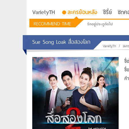
VarietyTH
ละครย้อนหลัง
ซีรี่ย์
ซิทค
RECOMMEND TIME
รักอยู่ประตูถัดไป
ซีรีย์เกาหลี Love Next D
Sue Song Loak สื่อสองโลก
VarietyTh
/
ละคร
ชื
ชื
คำท
รักอยู่ประตูถัดไป