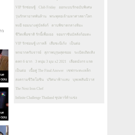
VIP รักซ่อนชู้
Club Friday
ออกแบบรักฉบับพิเศษ
วุ่นรักทายาทพันล้าน
พระพุทธเจ้ามหาศาสดาโลก
ทงอี จอมนางคู่บัลลังก์
ดาบพิฆาตกลางหิมะ
สาว
ชีวิตเพื่อชาติ รักนี้เพื่อเธอ
จอมราชันบัลลังก์อมตะ
VIP รักซ่อนชู้ เกาหลี
เสือชะนีเก้ง
เป็นต่อ
หกฉากครับจารย์
สุภาพบุรุษสุดซอย
ระเบิดเถิดเทิง
ตลก 6 ฉาก
3 หนุ่ม 3 มุม x2 2021
เลือดมังกร แรด
เป็นต่อ
เนื้อคู่ The Final Answer
เชฟกระทะเหล็ก
Sue
 ตอน
สงครามชีวิตโอชิน
ปริศนาฟ้าแลบ
บุพเพสันนิวาส
The Next Iron Chef
Infinite Challenge Thailand ซุปตาร์ท้าแข่ง
Sue
 ตอน