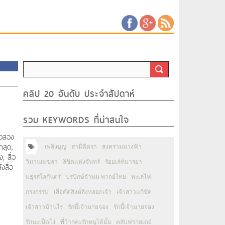
คลิป 20 อันดับ ประจำสัปดาห์
รวม KEYWORDS ที่น่าสนใจ
่อสอง
าสุด,
เพลิงบุญ
สามีตีตรา
สงครามนางฟ้า
, สื่อ
วิมานเมขลา
ลิขิตแห่งจันทร์
ร้อยเล่ห์มารยา
งสื่อ
มธุรสโลกันตร์
ปรปักษ์จำนน พากย์ไทย
ทะเลไฟ
กรงกรรม
เสือตัดสิงห์ลิงหลอกเจ้า
เจ้าสาวแก้ขัด
เจ้าสาวบ้านไร่
รักนี้เจ้านายจอง
รักนี้เจ้านายจอง
รักนะเป็ดโง่
พี่ว้ากคะรักหนูได้มั้ย
คลับฟรายเดย์