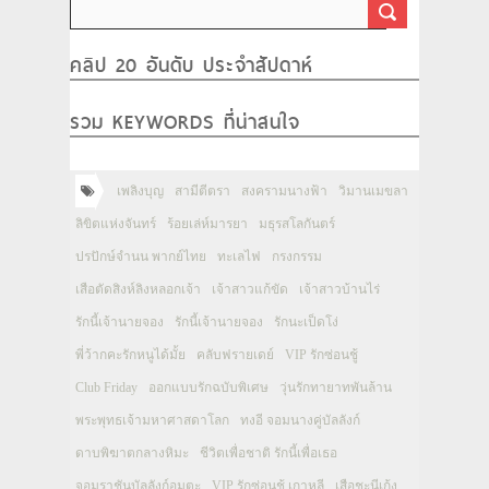
คลิป 20 อันดับ ประจำสัปดาห์
รวม KEYWORDS ที่น่าสนใจ
เพลิงบุญ
สามีตีตรา
สงครามนางฟ้า
วิมานเมขลา
ลิขิตแห่งจันทร์
ร้อยเล่ห์มารยา
มธุรสโลกันตร์
ปรปักษ์จำนน พากย์ไทย
ทะเลไฟ
กรงกรรม
เสือตัดสิงห์ลิงหลอกเจ้า
เจ้าสาวแก้ขัด
เจ้าสาวบ้านไร่
รักนี้เจ้านายจอง
รักนี้เจ้านายจอง
รักนะเป็ดโง่
พี่ว้ากคะรักหนูได้มั้ย
คลับฟรายเดย์
VIP รักซ่อนชู้
Club Friday
ออกแบบรักฉบับพิเศษ
วุ่นรักทายาทพันล้าน
พระพุทธเจ้ามหาศาสดาโลก
ทงอี จอมนางคู่บัลลังก์
ดาบพิฆาตกลางหิมะ
ชีวิตเพื่อชาติ รักนี้เพื่อเธอ
จอมราชันบัลลังก์อมตะ
VIP รักซ่อนชู้ เกาหลี
เสือชะนีเก้ง