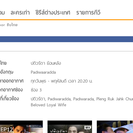
อม
ละครเก่า
ซีรีส์ต่างประเทศ
รายการทีวี
oor ซับไทย
่อไทย
ปดิวรัดา ย้อนหลัง
่ออังกฤษ
Padiwaaradda
ลาออกอากาศ
ทุกวันพุธ - พฤหัสบดี เวลา 20.20 น.
กอากาศช่อง
ช่อง 3
ี่เกี่ยวข้อง
ปดิวรัดา, Padiwaradda, Padiwarada, Pleng Ruk Jahk Chu
Beloved Loyal Wife