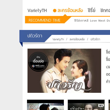
VarietyTH
ละครย้อนหลัง
ซีรี่ย์
ซิทค
RECOMMEND TIME
ซีรีย์เกาหลี Love Next D
ปดิวรัดา
VarietyTh
/
ละครย้อนหลัง
/
ปดิวรัดา
ชื
ชื
เว
ออ
คำท
รักอยู่ประตูถัดไป