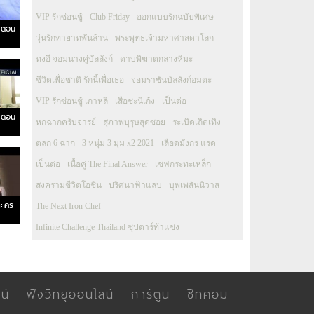
VIP รักซ่อนชู้
Club Friday
ออกแบบรักฉบับพิเศษ
 ตอน
วุ่นรักทายาทพันล้าน
พระพุทธเจ้ามหาศาสดาโลก
ทงอี จอมนางคู่บัลลังก์
ดาบพิฆาตกลางหิมะ
ชีวิตเพื่อชาติ รักนี้เพื่อเธอ
จอมราชันบัลลังก์อมตะ
VIP รักซ่อนชู้ เกาหลี
เสือชะนีเก้ง
เป็นต่อ
 ตอน
หกฉากครับจารย์
สุภาพบุรุษสุดซอย
ระเบิดเถิดเทิง
ตลก 6 ฉาก
3 หนุ่ม 3 มุม x2 2021
เลือดมังกร แรด
เป็นต่อ
เนื้อคู่ The Final Answer
เชฟกระทะเหล็ก
สงครามชีวิตโอชิน
ปริศนาฟ้าแลบ
บุพเพสันนิวาส
ละคร
The Next Iron Chef
Infinite Challenge Thailand ซุปตาร์ท้าแข่ง
น์
ฟังวิทยุออนไลน์
การ์ตูน
ซิทคอม