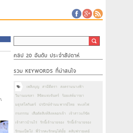
คลิป 20 อันดับ ประจำสัปดาห์
รวม KEYWORDS ที่น่าสนใจ
เพลิงบุญ
สามีตีตรา
สงครามนางฟ้า
วิมานเมขลา
ลิขิตแห่งจันทร์
ร้อยเล่ห์มารยา
n,
มธุรสโลกันตร์
ปรปักษ์จำนน พากย์ไทย
ทะเลไฟ
กรงกรรม
เสือตัดสิงห์ลิงหลอกเจ้า
เจ้าสาวแก้ขัด
เจ้าสาวบ้านไร่
รักนี้เจ้านายจอง
รักนี้เจ้านายจอง
รักนะเป็ดโง่
พี่ว้ากคะรักหนูได้มั้ย
คลับฟรายเดย์