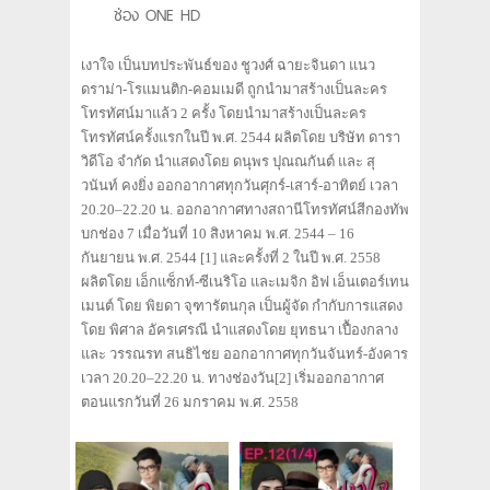
ช่อง ONE HD
เงาใจ เป็นบทประพันธ์ของ ชูวงศ์ ฉายะจินดา แนว
ดราม่า-โรแมนติก-คอมเมดี ถูกนำมาสร้างเป็นละคร
โทรทัศน์มาแล้ว 2 ครั้ง โดยนำมาสร้างเป็นละคร
โทรทัศน์ครั้งแรกในปี พ.ศ. 2544 ผลิตโดย บริษัท ดารา
วิดีโอ จำกัด นำแสดงโดย ดนุพร ปุณณกันต์ และ สุ
วนันท์ คงยิ่ง ออกอากาศทุกวันศุกร์-เสาร์-อาทิตย์ เวลา
20.20–22.20 น. ออกอากาศทางสถานีโทรทัศน์สีกองทัพ
บกช่อง 7 เมื่อวันที่ 10 สิงหาคม พ.ศ. 2544 – 16
กันยายน พ.ศ. 2544 [1] และครั้งที่ 2 ในปี พ.ศ. 2558
ผลิตโดย เอ็กแซ็กท์-ซีเนริโอ และเมจิก อิฟ เอ็นเตอร์เทน
เมนต์ โดย พิยดา จุฑารัตนกุล เป็นผู้จัด กำกับการแสดง
โดย พิศาล อัครเศรณี นำแสดงโดย ยุทธนา เปื้องกลาง
และ วรรณรท สนธิไชย ออกอากาศทุกวันจันทร์-อังคาร
เวลา 20.20–22.20 น. ทางช่องวัน[2] เริ่มออกอากาศ
ตอนแรกวันที่ 26 มกราคม พ.ศ. 2558