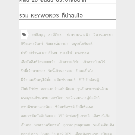
รวม KEYWORDS ที่น่าสนใจ
เพลิงบุญ
สามีตีตรา
สงครามนางฟ้า
วิมานเมขลา
ลิขิตแห่งจันทร์
ร้อยเล่ห์มารยา
มธุรสโลกันตร์
ปรปักษ์จำนน พากย์ไทย
ทะเลไฟ
กรงกรรม
เสือตัดสิงห์ลิงหลอกเจ้า
เจ้าสาวแก้ขัด
เจ้าสาวบ้านไร่
รักนี้เจ้านายจอง
รักนี้เจ้านายจอง
รักนะเป็ดโง่
พี่ว้ากคะรักหนูได้มั้ย
คลับฟรายเดย์
VIP รักซ่อนชู้
Club Friday
ออกแบบรักฉบับพิเศษ
วุ่นรักทายาทพันล้าน
พระพุทธเจ้ามหาศาสดาโลก
ทงอี จอมนางคู่บัลลังก์
ดาบพิฆาตกลางหิมะ
ชีวิตเพื่อชาติ รักนี้เพื่อเธอ
จอมราชันบัลลังก์อมตะ
VIP รักซ่อนชู้ เกาหลี
เสือชะนีเก้ง
เป็นต่อ
หกฉากครับจารย์
สุภาพบุรุษสุดซอย
ระเบิดเถิดเทิง
ตลก 6 ฉาก
3 หนุ่ม 3 มุม x2 2021
เลือดมังกร แรด
เป็นต่อ