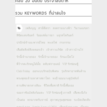
คลิป 20 อันดับ ประจำสัปดาห์
รวม KEYWORDS ที่น่าสนใจ
เพลิงบุญ
สามีตีตรา
สงครามนางฟ้า
วิมานเมขลา
ลิขิตแห่งจันทร์
ร้อยเล่ห์มารยา
มธุรสโลกันตร์
ปรปักษ์จำนน พากย์ไทย
ทะเลไฟ
กรงกรรม
เสือตัดสิงห์ลิงหลอกเจ้า
เจ้าสาวแก้ขัด
เจ้าสาวบ้านไร่
รักนี้เจ้านายจอง
รักนี้เจ้านายจอง
รักนะเป็ดโง่
พี่ว้ากคะรักหนูได้มั้ย
คลับฟรายเดย์
VIP รักซ่อนชู้
Club Friday
ออกแบบรักฉบับพิเศษ
วุ่นรักทายาทพันล้าน
พระพุทธเจ้ามหาศาสดาโลก
ทงอี จอมนางคู่บัลลังก์
ดาบพิฆาตกลางหิมะ
ชีวิตเพื่อชาติ รักนี้เพื่อเธอ
จอมราชันบัลลังก์อมตะ
VIP รักซ่อนชู้ เกาหลี
เสือชะนีเก้ง
เป็นต่อ
หกฉากครับจารย์
สุภาพบุรุษสุดซอย
ระเบิดเถิดเทิง