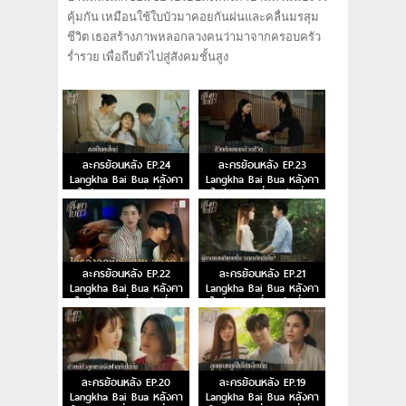
คุ้มกัน เหมือนใช้ใบบัวมาคอยกันฝนและคลื่นมรสุม
ชีวิต เธอสร้างภาพหลอกลวงคนว่ามาจากครอบครัว
ร่ำรวย เพื่อถีบตัวไปสู่สังคมชั้นสูง
ละครย้อนหลัง EP.24
ละครย้อนหลัง EP.23
Langkha Bai Bua หลังคา
Langkha Bai Bua หลังคา
ใบบัว ตอนจบ วันที่ 13
ใบบัว ตอนที่ 23 วันที่ 7
มกราคม 2567
มกราคม 2567
ละครย้อนหลัง EP.22
ละครย้อนหลัง EP.21
Langkha Bai Bua หลังคา
Langkha Bai Bua หลังคา
ใบบัว ตอนที่ 22 วันที่ 6
ใบบัว ตอนที่ 21 วันที่ 31
มกราคม 2567
ธันวาคม 2566
ละครย้อนหลัง EP.20
ละครย้อนหลัง EP.19
Langkha Bai Bua หลังคา
Langkha Bai Bua หลังคา