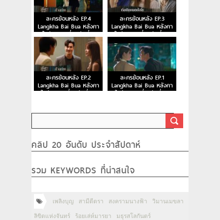
ละครย้อนหลัง EP.4
ละครย้อนหลัง EP.3
Langkha Bai Bua หลังคา
Langkha Bai Bua หลังคา
ใบบัว ตอนที่ 4 วันที่ 4
ใบบัว ตอนที่ 3 วันที่ 29
พฤศจิกายน 2566
ตุลาคม 2566
ละครย้อนหลัง EP.2
ละครย้อนหลัง EP.1
Langkha Bai Bua หลังคา
Langkha Bai Bua หลังคา
ใบบัว ตอนที่ 2 วันที่ 28
ใบบัว ตอนที่ 1 วันที่ 22
ตุลาคม 2566
พฤศจิกายน 2566
คลิป 20 อันดับ ประจำสัปดาห์
รวม KEYWORDS ที่น่าสนใจ
เพลิงบุญ
สามีตีตรา
สงครามนางฟ้า
วิมานเมขลา
ลิขิตแห่งจันทร์
ร้อยเล่ห์มารยา
มธุรสโลกันตร์