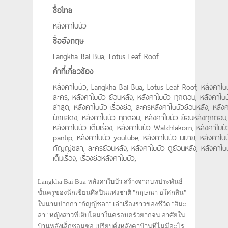
ชื่อไทย
หลังคาใบบัว
ชื่ออังกฤษ
Langkha Bai Bua, Lotus Leaf Roof
คำที่เกี่ยวข้อง
หลังคาใบบัว, Langkha Bai Bua, Lotus Leaf Roof, หลังคาใบ
ละคร, หลังคาใบบัว ย้อนหลัง, หลังคาใบบัว ทุกตอน, หลังคาใบบ
ล่าสุด, หลังคาใบบัว เรื่องย่อ, ละครหลังคาใบบัวย้อนหลัง, หลัง
นักแสดง, หลังคาใบบัว ทุกตอน, หลังคาใบบัว ย้อนหลังทุกตอน,
หลังคาใบบัว เต็มเรื่อง, หลังคาใบบัว Watchlakorn, หลังคาใบบั
pantip, หลังคาใบบัว youtube, หลังคาใบบัว นิยาย, หลังคาใบบ
กัญญ์ชลา, ละครย้อนหลัง, หลังคาใบบัว ดูย้อนหลัง, หลังคาใบ
เต็มเรื่อง, เรื่องย่อหลังคาใบบัว,
Langkha Bai Bua หลังคาใบบัว สร้างจากบทประพันธ์
ชั้นครูของนักเขียนศิลปินแห่งชาติ "กฤษณา อโศกสิน"
ในนามปากกา "กัญญ์ชลา" เล่าเรื่องราวของชีวิต "สิมะ
ลา" หญิงสาวที่เติบโตมาในครอบครัวยากจน อาศัยใน
บ้านหลังเล็กซอมซ่อ เปรียบดั่งหลังคาบ้านที่ไม่มีอะไร