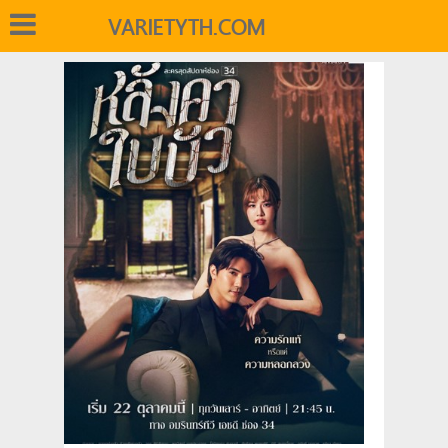
VARIETYTH.COM