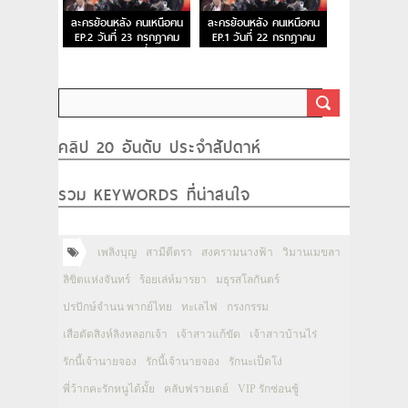
ละครย้อนหลัง คนเหนือฅน
ละครย้อนหลัง คนเหนือฅน
EP.2 วันที่ 23 กรกฎาคม
EP.1 วันที่ 22 กรกฎาคม
2563 ตอนที่ 2
2563 ตอนแรก
คลิป 20 อันดับ ประจำสัปดาห์
รวม KEYWORDS ที่น่าสนใจ
เพลิงบุญ
สามีตีตรา
สงครามนางฟ้า
วิมานเมขลา
ลิขิตแห่งจันทร์
ร้อยเล่ห์มารยา
มธุรสโลกันตร์
ปรปักษ์จำนน พากย์ไทย
ทะเลไฟ
กรงกรรม
เสือตัดสิงห์ลิงหลอกเจ้า
เจ้าสาวแก้ขัด
เจ้าสาวบ้านไร่
รักนี้เจ้านายจอง
รักนี้เจ้านายจอง
รักนะเป็ดโง่
พี่ว้ากคะรักหนูได้มั้ย
คลับฟรายเดย์
VIP รักซ่อนชู้