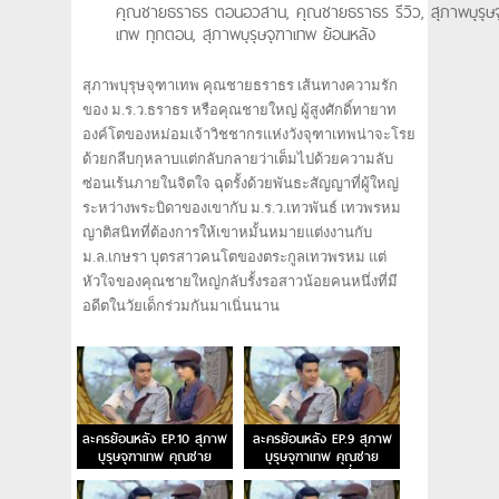
คุณชายธราธร ตอนอวสาน, คุณชายธราธร รีวิว, สุภาพบุรุษ
เทพ ทุกตอน, สุภาพบุรุษจุฑาเทพ ย้อนหลัง
สุภาพบุรุษจุฑาเทพ คุณชายธราธร เส้นทางความรัก
ของ ม.ร.ว.ธราธร หรือคุณชายใหญ่ ผู้สูงศักดิ์ทายาท
องค์โตของหม่อมเจ้าวิชชากรแห่งวังจุฑาเทพน่าจะโรย
ด้วยกลีบกุหลาบแต่กลับกลายว่าเต็มไปด้วยความลับ
ซ่อนเร้นภายในจิตใจ ฉุดรั้งด้วยพันธะสัญญาที่ผู้ใหญ่
ระหว่างพระบิดาของเขากับ ม.ร.ว.เทวพันธ์ เทวพรหม
ญาติสนิทที่ต้องการให้เขาหมั้นหมายแต่งงานกับ
ม.ล.เกษรา บุตรสาวคนโตของตระกูลเทวพรหม แต่
หัวใจของคุณชายใหญ่กลับรั้งรอสาวน้อยคนหนึ่งที่มี
อดีตในวัยเด็กร่วมกันมาเนิ่นนาน
ละครย้อนหลัง EP.10 สุภาพ
ละครย้อนหลัง EP.9 สุภาพ
บุรุษจุฑาเทพ คุณชาย
บุรุษจุฑาเทพ คุณชาย
ธราธร ตอนจบ
ธราธร ตอนที่ 9