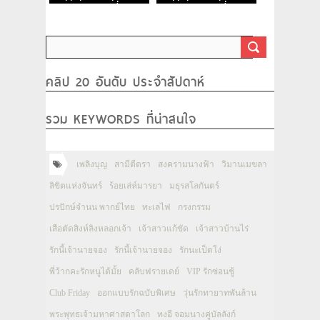
ธราธร ตอนที่ 2
ธราธร ตอนที่ 1
คลิป 20 อันดับ ประจำสัปดาห์
รวม KEYWORDS ที่น่าสนใจ
เพลิงบุญ
สามีตีตรา
สงครามนางฟ้า
วิมานเมขลา
ลิขิตแห่งจันทร์
ร้อยเล่ห์มารยา
มธุรสโลกันตร์
ปรปักษ์จำนน พากย์ไทย
ทะเลไฟ
กรงกรรม
เสือตัดสิงห์ลิงหลอกเจ้า
เจ้าสาวแก้ขัด
เจ้าสาวบ้านไร่
รักนี้เจ้านายจอง
รักนี้เจ้านายจอง
รักนะเป็ดโง่
พี่ว้ากคะรักหนูได้มั้ย
คลับฟรายเดย์
VIP รักซ่อนชู้
Club Friday
ออกแบบรักฉบับพิเศษ
วุ่นรักทายาทพันล้าน
พระพุทธเจ้ามหาศาสดาโลก
ทงอี จอมนางคู่บัลลังก์