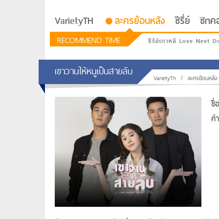
VarietyTH
ละครย้อนหลัง
ซีรี่ย์
ซิทค
RECOMMEND TIME
ซีรีย์เกาหลี Love Next D
เขาวานให้หนูเป็นสายลับ
VarietyTh
/
ละครย้อนหลัง
ชื
คำท
รักอยู่ประตูถัดไป