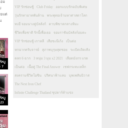
ลอม
VIP รักซ่อนชู้
Club Friday
ออกแบบรักฉบับพิเศษ
บ
ผยแต่
วุ่นรักทายาทพันล้าน
พระพุทธเจ้ามหาศาสดาโลก
าน
ทงอี จอมนางคู่บัลลังก์
ดาบพิฆาตกลางหิมะ
ชีวิตเพื่อชาติ รักนี้เพื่อเธอ
จอมราชันบัลลังก์อมตะ
VIP รักซ่อนชู้ เกาหลี
เสือชะนีเก้ง
เป็นต่อ
หกฉากครับจารย์
สุภาพบุรุษสุดซอย
ระเบิดเถิดเทิง
ตลก 6 ฉาก
3 หนุ่ม 3 มุม x2 2021
เลือดมังกร แรด
้หนู
่ 7
เป็นต่อ
เนื้อคู่ The Final Answer
เชฟกระทะเหล็ก
สงครามชีวิตโอชิน
ปริศนาฟ้าแลบ
บุพเพสันนิวาส
The Next Iron Chef
Infinite Challenge Thailand ซุปตาร์ท้าแข่ง
้หนู
 23