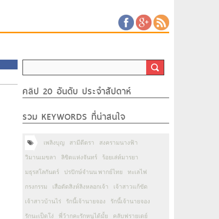
คลิป 20 อันดับ ประจำสัปดาห์
รวม KEYWORDS ที่น่าสนใจ
เพลิงบุญ
สามีตีตรา
สงครามนางฟ้า
วิมานเมขลา
ลิขิตแห่งจันทร์
ร้อยเล่ห์มารยา
มธุรสโลกันตร์
ปรปักษ์จำนน พากย์ไทย
ทะเลไฟ
กรงกรรม
เสือตัดสิงห์ลิงหลอกเจ้า
เจ้าสาวแก้ขัด
เจ้าสาวบ้านไร่
รักนี้เจ้านายจอง
รักนี้เจ้านายจอง
รักนะเป็ดโง่
พี่ว้ากคะรักหนูได้มั้ย
คลับฟรายเดย์