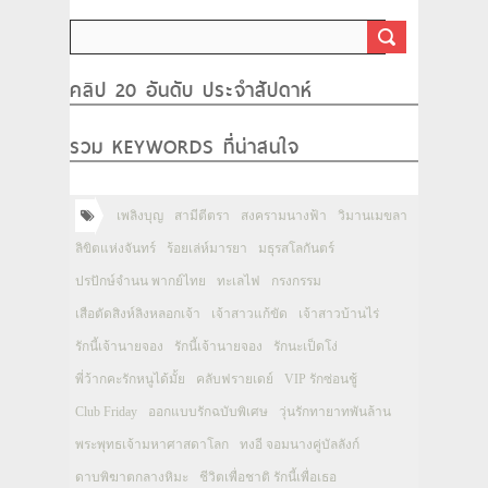
คลิป 20 อันดับ ประจำสัปดาห์
รวม KEYWORDS ที่น่าสนใจ
เพลิงบุญ
สามีตีตรา
สงครามนางฟ้า
วิมานเมขลา
ลิขิตแห่งจันทร์
ร้อยเล่ห์มารยา
มธุรสโลกันตร์
ปรปักษ์จำนน พากย์ไทย
ทะเลไฟ
กรงกรรม
เสือตัดสิงห์ลิงหลอกเจ้า
เจ้าสาวแก้ขัด
เจ้าสาวบ้านไร่
รักนี้เจ้านายจอง
รักนี้เจ้านายจอง
รักนะเป็ดโง่
พี่ว้ากคะรักหนูได้มั้ย
คลับฟรายเดย์
VIP รักซ่อนชู้
Club Friday
ออกแบบรักฉบับพิเศษ
วุ่นรักทายาทพันล้าน
พระพุทธเจ้ามหาศาสดาโลก
ทงอี จอมนางคู่บัลลังก์
ดาบพิฆาตกลางหิมะ
ชีวิตเพื่อชาติ รักนี้เพื่อเธอ