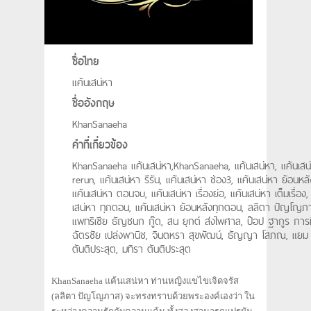
ชื่อไทย
แค้นเสน่หา
ชื่ออังกฤษ
KhanSanaeha
คำที่เกี่ยวข้อง
KhanSanaeha แค้นเสน่หา,KhanSanaeha, แค้นเสน่หา, แค้นเสน
rerun, แค้นเสน่หา รีรัน, แค้นเสน่หา ช่อง3, แค้นเสน่หา ย้อนหลั
แค้นเสน่หา ตอนจบ, แค้นเสน่หา เรื่องย่อ, แค้นเสน่หา เต็มเรื่อง,
เสน่หา ทุกตอน, แค้นเสน่หา ย้อนหลังทุกตอน, ลลิตา ปัญโญภ
แพทริเซีย ธัญชนก กู๊ด, สน ยุกต์ ส่งไพศาล, ป๊อป ฐากูร การท
ฉัตรชัย เปล่งพานิช, จินตหรา สุขพัฒน์, ธัญญา โสภณ, แยม
ตันติประสุต, มทิรา ตันติประสุต
KhanSanaeha แค้นเสน่หา ท่านหญิงแขไขเจิดจรัส
(ลลิตา ปัญโญภาส) จะทรงทราบด้วยพระองค์เองว่า ใน