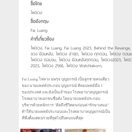
ชื่อไทย
ไฟลวง
ชื่ออังกฤษ
Fai Luang
คำที่เกี่ยวข้อง
ไฟลวง, Fai Luang, Fai Luang 2023, Behind the Revenge,
ลวง ย้อนหลัง, ไฟลวง ล่าสุด, ไฟลวง ทุกตอน, ไฟลวง ตอนแ
ไฟลวง ตอนจบ, ไฟลวง ย้อนหลังทุกตอน, ไฟลวง2023, ไฟล
2023, ไฟลวง 2566, ไฟลวง Watchlakorn,
Fai Luang ไฟลวง นพรุจ บุญยกรณ์ เป็นลูกชายคนเดียว
ของ นายแพทย์ประกอบ บุญยกรณ์ ศัลยแพทย์มือ 1
ของประเทศ และยังเป็นเจ้าของ โรงพยาบาลบุญยกรณ์
โรงพยาบาลเอกชนชื่อดัง โดยนายแพทย์ประกอบ
บริหารด้วยหลักการ "คิดถึงชีวิตคนก่อนค่ารักษาเสมอ"
ทำให้นายแพทย์ประกอบและโรงพยาบาลบุญยกรณ์เป็น
ที่พึ่งตั้งแต่คนรวยที่สุดไปถึงคนจนที่สุด