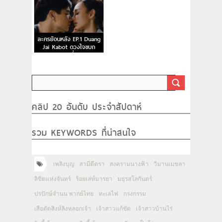
ละครย้อนหลัง EP.1 Duang
Jai Kabot ดวงใจขบถ
ตอนที่ 1
คลิป 20 อันดับ ประจำสัปดาห์
รวม KEYWORDS ที่น่าสนใจ
เพลิงบุญ
สามีตีตรา
สงครามนางฟ้า
วิมานเมขลา
ลิขิตแห่งจันทร์
ร้อยเล่ห์มารยา
มธุรสโลกันตร์
ปรปักษ์จำนน พากย์ไทย
ทะเลไฟ
กรงกรรม
เสือตัดสิงห์ลิงหลอกเจ้า
เจ้าสาวแก้ขัด
เจ้าสาวบ้านไร่