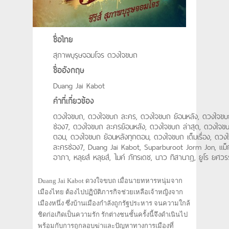
ชื่อไทย
สุภาพบุรุษจอมโจร ดวงใจขบถ
ชื่ออังกฤษ
Duang Jai Kabot
คำที่เกี่ยวข้อง
ดวงใจขบถ, ดวงใจขบถ ละคร, ดวงใจขบถ ย้อนหลัง, ดวงใจข
ช่อง7, ดวงใจขบถ ละครย้อนหลัง, ดวงใจขบถ ล่าสุด, ดวงใจข
ตอน, ดวงใจขบถ ย้อนหลังทุกตอน, ดวงใจขบถ เต็มเรื่อง, ดวง
ละครช่อง7, Duang Jai Kabot, Suparburoot Jorm Jon, แม็ก
อาภา, หลุยส์ หลุยส์, ไมค์ ภัทรเดช, นาว ทิสานาฏ, ยูโร ยศวร
Duang Jai Kabot ดวงใจขบถ เมื่อนายทหารหนุ่มจาก
เมืองไทย ต้องไปปฏิบัติภารกิจช่วยเหลือเจ้าหญิงจาก
เมืองหนึ่ง ซึ่งบ้านเมืองกำลังถูกรัฐประหาร จนความใกล้
ชิดก่อเกิดเป็นความรัก รักต่างชนชั้นครั้งนี้จึงดำเนินไป
พร้อมกับการถูกลอบฆ่าและปัญหาทางการเมืองที่