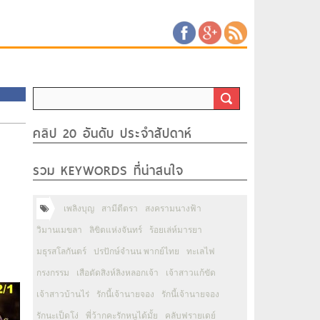
คลิป 20 อันดับ ประจำสัปดาห์
รวม KEYWORDS ที่น่าสนใจ
เพลิงบุญ
สามีตีตรา
สงครามนางฟ้า
วิมานเมขลา
ลิขิตแห่งจันทร์
ร้อยเล่ห์มารยา
มธุรสโลกันตร์
ปรปักษ์จำนน พากย์ไทย
ทะเลไฟ
กรงกรรม
เสือตัดสิงห์ลิงหลอกเจ้า
เจ้าสาวแก้ขัด
เจ้าสาวบ้านไร่
รักนี้เจ้านายจอง
รักนี้เจ้านายจอง
รักนะเป็ดโง่
พี่ว้ากคะรักหนูได้มั้ย
คลับฟรายเดย์