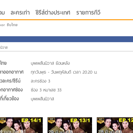
อม
ละครเก่า
ซีรีส์ต่างประเทศ
รายการทีวี
oor ซับไทย
นนิวาส
่อไทย
บุพเพสันนิวาส ย้อนหลัง
ลาออกอากาศ
ทุกวันพุธ - วันพฤหัสบดี เวลา 20.20 น.
วละคร/ซีรีน์
ละครช่อง 3
กอากาศช่อง
ช่อง 3 หมาเลข 33
ี่เกี่ยวข้อง
บุพเพสันนิวาส