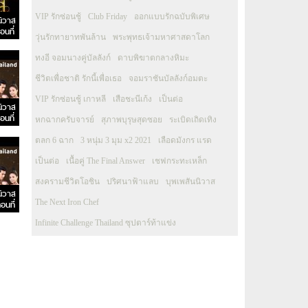
VIP รักซ่อนชู้
Club Friday
ออกแบบรักฉบับพิเศษ
นิวาส
อนที่
วุ่นรักทายาทพันล้าน
พระพุทธเจ้ามหาศาสดาโลก
ทงอี จอมนางคู่บัลลังก์
ดาบพิฆาตกลางหิมะ
ชีวิตเพื่อชาติ รักนี้เพื่อเธอ
จอมราชันบัลลังก์อมตะ
VIP รักซ่อนชู้ เกาหลี
เสือชะนีเก้ง
เป็นต่อ
นิวาส
อนที่
หกฉากครับจารย์
สุภาพบุรุษสุดซอย
ระเบิดเถิดเทิง
ตลก 6 ฉาก
3 หนุ่ม 3 มุม x2 2021
เลือดมังกร แรด
เป็นต่อ
เนื้อคู่ The Final Answer
เชฟกระทะเหล็ก
สงครามชีวิตโอชิน
ปริศนาฟ้าแลบ
บุพเพสันนิวาส
นิวาส
The Next Iron Chef
อนที่
Infinite Challenge Thailand ซุปตาร์ท้าแข่ง