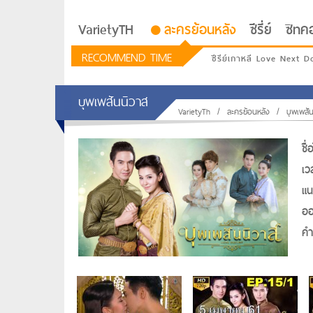
VarietyTH
ละครย้อนหลัง
ซีรี่ย์
ซิทค
RECOMMEND TIME
ซีรีย์เกาหลี Love Next D
บุพเพสันนิวาส
VarietyTh
/
ละครย้อนหลัง
/
บุพเพสั
ชื
เว
แน
ออ
คำท
รักอยู่ประตูถัดไป