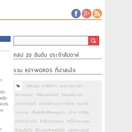
คลิป 20 อันดับ ประจำสัปดาห์
รวม KEYWORDS ที่น่าสนใจ
ัก
เพลิงบุญ
สามีตีตรา
สงครามนางฟ้า
รัก
วิมานเมขลา
ลิขิตแห่งจันทร์
ร้อยเล่ห์มารยา
หลัง
ูละคร
มธุรสโลกันตร์
ปรปักษ์จำนน พากย์ไทย
ทะเลไฟ
ง,
กรงกรรม
เสือตัดสิงห์ลิงหลอกเจ้า
เจ้าสาวแก้ขัด
เจ้าสาวบ้านไร่
รักนี้เจ้านายจอง
รักนี้เจ้านายจอง
ก
รักนะเป็ดโง่
พี่ว้ากคะรักหนูได้มั้ย
คลับฟรายเดย์