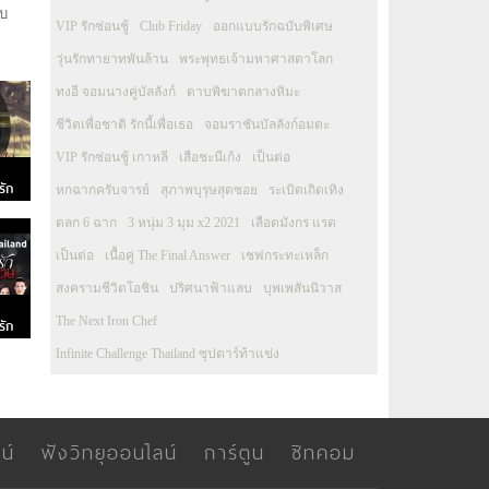
ับ
VIP รักซ่อนชู้
Club Friday
ออกแบบรักฉบับพิเศษ
วุ่นรักทายาทพันล้าน
พระพุทธเจ้ามหาศาสดาโลก
ทงอี จอมนางคู่บัลลังก์
ดาบพิฆาตกลางหิมะ
ชีวิตเพื่อชาติ รักนี้เพื่อเธอ
จอมราชันบัลลังก์อมตะ
VIP รักซ่อนชู้ เกาหลี
เสือชะนีเก้ง
เป็นต่อ
รัก
หกฉากครับจารย์
สุภาพบุรุษสุดซอย
ระเบิดเถิดเทิง
ตลก 6 ฉาก
3 หนุ่ม 3 มุม x2 2021
เลือดมังกร แรด
เป็นต่อ
เนื้อคู่ The Final Answer
เชฟกระทะเหล็ก
สงครามชีวิตโอชิน
ปริศนาฟ้าแลบ
บุพเพสันนิวาส
The Next Iron Chef
รัก
Infinite Challenge Thailand ซุปตาร์ท้าแข่ง
น์
ฟังวิทยุออนไลน์
การ์ตูน
ซิทคอม