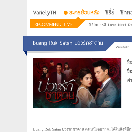
VarietyTH
ละครย้อนหลัง
ซีรี่ย์
ซิทค
RECOMMEND TIME
ซีรีย์เกาหลี Love Next D
Buang Ruk Satan บ่วงรักซาตาน
VarietyTh
ชื
ชื
คำท
รักอยู่ประตูถัดไป
Buang Ruk Satan บ่วงรักซาตาน คนหนึ่งอยากจะได้ในสิ่งที่