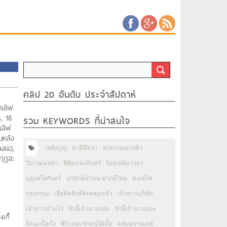
คลิป 20 อันดับ ประจำสัปดาห์
ดเลิฟ
, 18
รวม KEYWORDS ที่น่าสนใจ
เลิฟ
นหลัง
งย่อ,
เพลิงบุญ
สามีตีตรา
สงครามนางฟ้า
กุฎสะ
วิมานเมขลา
ลิขิตแห่งจันทร์
ร้อยเล่ห์มารยา
มธุรสโลกันตร์
ปรปักษ์จำนน พากย์ไทย
ทะเลไฟ
กรงกรรม
เสือตัดสิงห์ลิงหลอกเจ้า
เจ้าสาวแก้ขัด
เจ้าสาวบ้านไร่
รักนี้เจ้านายจอง
รักนี้เจ้านายจอง
คกี้
รักนะเป็ดโง่
พี่ว้ากคะรักหนูได้มั้ย
คลับฟรายเดย์