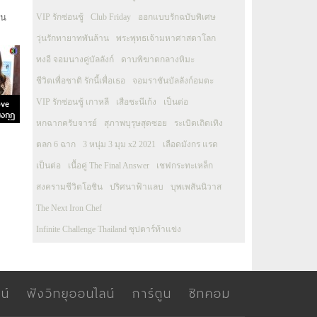
หน
VIP รักซ่อนชู้
Club Friday
ออกแบบรักฉบับพิเศษ
วุ่นรักทายาทพันล้าน
พระพุทธเจ้ามหาศาสดาโลก
ทงอี จอมนางคู่บัลลังก์
ดาบพิฆาตกลางหิมะ
ชีวิตเพื่อชาติ รักนี้เพื่อเธอ
จอมราชันบัลลังก์อมตะ
ove
VIP รักซ่อนชู้ เกาหลี
เสือชะนีเก้ง
เป็นต่อ
งกุฎ
หกฉากครับจารย์
สุภาพบุรุษสุดซอย
ระเบิดเถิดเทิง
ตลก 6 ฉาก
3 หนุ่ม 3 มุม x2 2021
เลือดมังกร แรด
เป็นต่อ
เนื้อคู่ The Final Answer
เชฟกระทะเหล็ก
สงครามชีวิตโอชิน
ปริศนาฟ้าแลบ
บุพเพสันนิวาส
The Next Iron Chef
Infinite Challenge Thailand ซุปตาร์ท้าแข่ง
น์
ฟังวิทยุออนไลน์
การ์ตูน
ซิทคอม