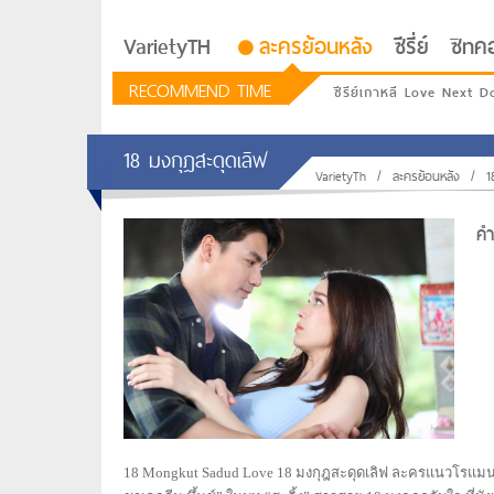
VarietyTH
ละครย้อนหลัง
ซีรี่ย์
ซิทค
RECOMMEND TIME
ซีรีย์เกาหลี Love Next D
18 มงกุฎสะดุดเลิฟ
VarietyTh
/
ละครย้อนหลัง
/
1
คำท
รักอยู่ประตูถัดไป
18 Mongkut Sadud Love 18 มงกุฎสะดุดเลิฟ ละครแนวโรแมนติ