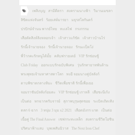
เพลิงบุญ
สามีตีตรา
สงครามนางฟ้า
วิมานเมขลา
ลิขิตแห่งจันทร์
ร้อยเล่ห์มารยา
มธุรสโลกันตร์
ปรปักษ์จำนน พากย์ไทย
ทะเลไฟ
กรงกรรม
เสือตัดสิงห์ลิงหลอกเจ้า
เจ้าสาวแก้ขัด
เจ้าสาวบ้านไร่
รักนี้เจ้านายจอง
รักนี้เจ้านายจอง
รักนะเป็ดโง่
พี่ว้ากคะรักหนูได้มั้ย
คลับฟรายเดย์
VIP รักซ่อนชู้
Club Friday
ออกแบบรักฉบับพิเศษ
วุ่นรักทายาทพันล้าน
พระพุทธเจ้ามหาศาสดาโลก
ทงอี จอมนางคู่บัลลังก์
ดาบพิฆาตกลางหิมะ
ชีวิตเพื่อชาติ รักนี้เพื่อเธอ
จอมราชันบัลลังก์อมตะ
VIP รักซ่อนชู้ เกาหลี
เสือชะนีเก้ง
เป็นต่อ
หกฉากครับจารย์
สุภาพบุรุษสุดซอย
ระเบิดเถิดเทิง
ตลก 6 ฉาก
3 หนุ่ม 3 มุม x2 2021
เลือดมังกร แรด
เป็นต่อ
เนื้อคู่ The Final Answer
เชฟกระทะเหล็ก
สงครามชีวิตโอชิน
ปริศนาฟ้าแลบ
บุพเพสันนิวาส
The Next Iron Chef