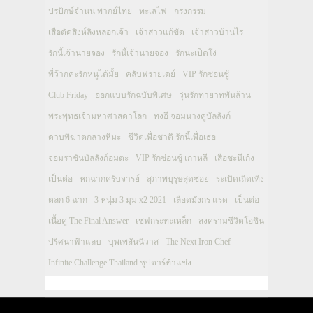
ปรปักษ์จำนน พากย์ไทย
ทะเลไฟ
กรงกรรม
เสือตัดสิงห์ลิงหลอกเจ้า
เจ้าสาวแก้ขัด
เจ้าสาวบ้านไร่
รักนี้เจ้านายจอง
รักนี้เจ้านายจอง
รักนะเป็ดโง่
พี่ว้ากคะรักหนูได้มั้ย
คลับฟรายเดย์
VIP รักซ่อนชู้
Club Friday
ออกแบบรักฉบับพิเศษ
วุ่นรักทายาทพันล้าน
พระพุทธเจ้ามหาศาสดาโลก
ทงอี จอมนางคู่บัลลังก์
ดาบพิฆาตกลางหิมะ
ชีวิตเพื่อชาติ รักนี้เพื่อเธอ
จอมราชันบัลลังก์อมตะ
VIP รักซ่อนชู้ เกาหลี
เสือชะนีเก้ง
เป็นต่อ
หกฉากครับจารย์
สุภาพบุรุษสุดซอย
ระเบิดเถิดเทิง
ตลก 6 ฉาก
3 หนุ่ม 3 มุม x2 2021
เลือดมังกร แรด
เป็นต่อ
เนื้อคู่ The Final Answer
เชฟกระทะเหล็ก
สงครามชีวิตโอชิน
ปริศนาฟ้าแลบ
บุพเพสันนิวาส
The Next Iron Chef
Infinite Challenge Thailand ซุปตาร์ท้าแข่ง